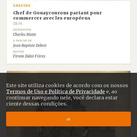
GRAVURA
Chef de Gouaycourous partant pour
commercer avec les européens
1834
DESENHISTA
Charles Motte
A PARTIR DE
Jean-Baptiste Debret
EDITOR
Firmin Didot Frères
Este site utiliza cookies de acordo com os nossos
Termos de Uso e Política de Privacidade
e, ao
continuar navegando nele, você declara estar
ciente dessas condições.
ok