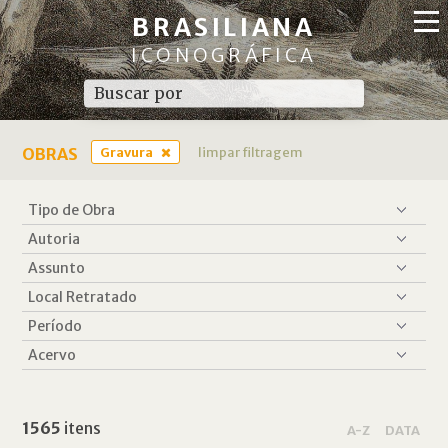
BRASILIANA
ICONOGRÁFICA
OBRAS
Gravura
limpar filtragem
1565
itens
A-Z
DATA