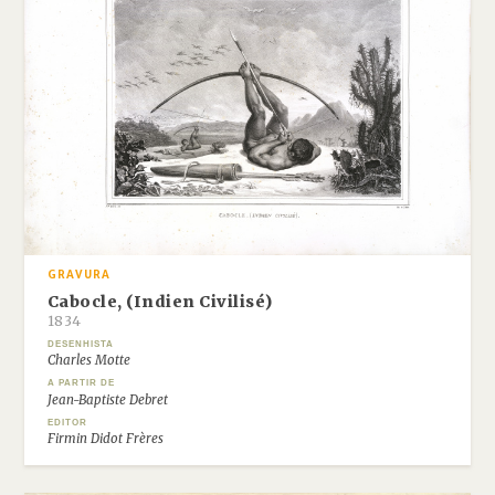
GRAVURA
Cabocle, (Indien Civilisé)
1834
DESENHISTA
Charles Motte
A PARTIR DE
Jean-Baptiste Debret
EDITOR
Firmin Didot Frères