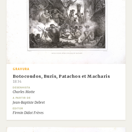
GRAVURA
Botocoudos, Buris, Patachos et Macharis
1834
DESENHISTA
Charles Motte
A PARTIR DE
Jean-Baptiste Debret
EDITOR
Firmin Didot Frères