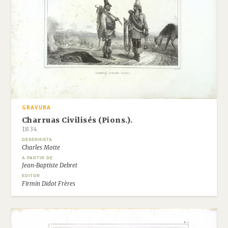
GRAVURA
Charruas Civilisés (Pions.).
1834
DESENHISTA
Charles Motte
A PARTIR DE
Jean-Baptiste Debret
EDITOR
Firmin Didot Frères