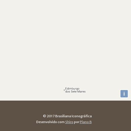
i
© 2017 Brasiliana Iconográfica
Desenvolvido com
Shiro
por
Plano B