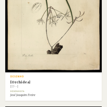
DESENHO
[Orchidea]
[17--]
DESENHISTA
José Joaquim Freire