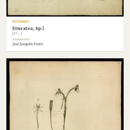
DESENHO
[Ouratea, Sp.]
[17--]
DESENHISTA
José Joaquim Freire