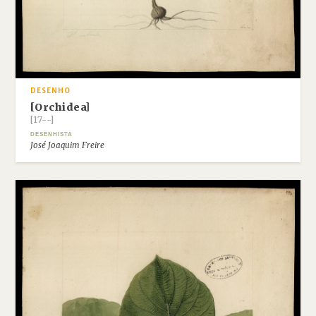
DESENHO
[Orchidea]
[17--]
DESENHISTA
José Joaquim Freire