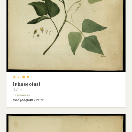
DESENHO
[Phaseolus]
[17--]
DESENHISTA
José Joaquim Freire