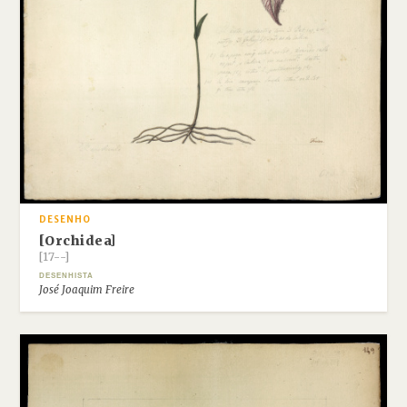
DESENHO
[Orchidea]
[17--]
DESENHISTA
José Joaquim Freire