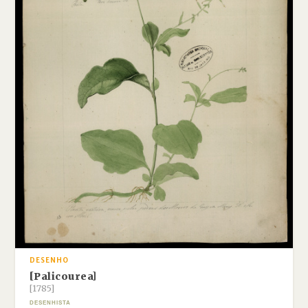
DESENHO
[Palicourea]
[1785]
DESENHISTA