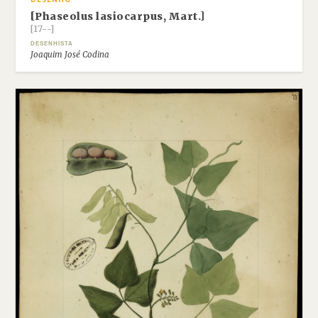
[Phaseolus lasiocarpus, Mart.]
[17--]
DESENHISTA
Joaquim José Codina