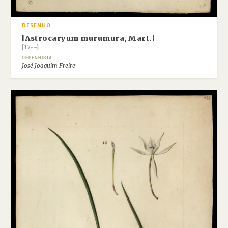
DESENHO
[Astrocaryum murumura, Mart.]
[17--]
DESENHISTA
José Joaquim Freire