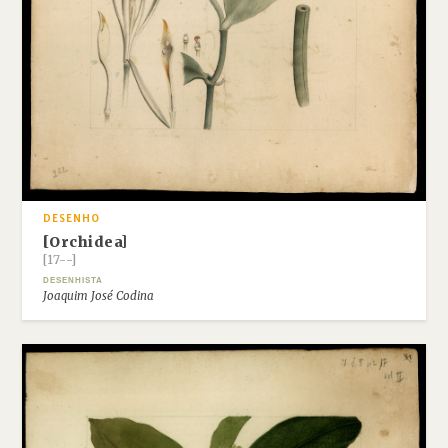
DESENHO
[Orchidea]
[17--]
DESENHISTA
Joaquim José Codina