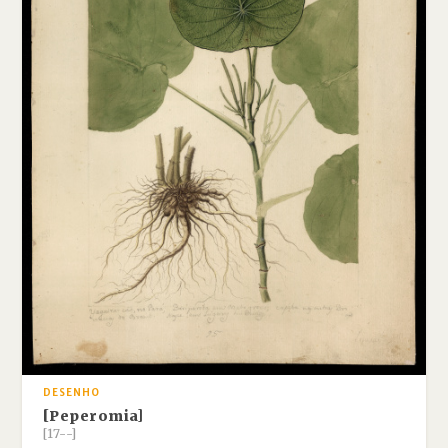
DESENHO
[Peperomia]
[17--]