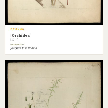
DESENHO
[Orchidea]
[17--]
DESENHISTA
Joaquim José Codina