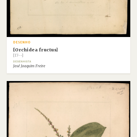
DESENHO
[Orchidea fructus]
[17--]
DESENHISTA
José Joaquim Freire