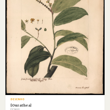
DESENHO
[Ourathea]
[1785]