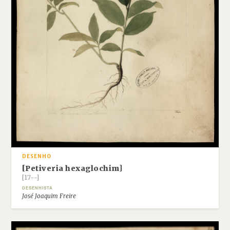
DESENHO
[Petiveria hexaglochim]
[17--]
DESENHISTA
José Joaquim Freire