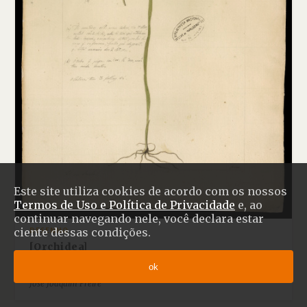
Este site utiliza cookies de acordo com os nossos
Termos de Uso e Política de Privacidade
e, ao
continuar navegando nele, você declara estar
ciente dessas condições.
DESENHO
[Orchidea]
[17--]
ok
DESENHISTA
José Joaquim Freire