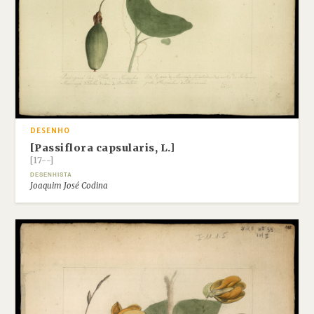
DESENHO
[Passiflora capsularis, L.]
[17--]
DESENHISTA
Joaquim José Codina