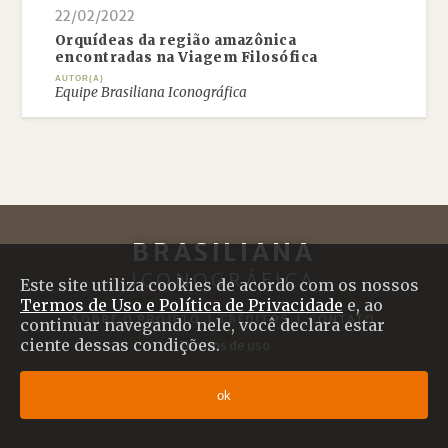
22/02/2022
Orquídeas da região amazônica
encontradas na Viagem Filosófica
AUTOR(A)
Equipe Brasiliana Iconográfica
BRASILIANA
ICONOGRÁFICA
Este site utiliza cookies de acordo com os nossos
Termos de Uso e Política de Privacidade
e, ao
SOBRE O PROJETO
|
CRÉDITOS
|
CONTATO
continuar navegando nele, você declara estar
ciente dessas condições.
Termos de uso
© 2017 Brasiliana Iconográfica
ok
Desenvolvido com
Shiro
por
Plano B