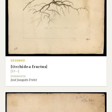
DESENHO
[Orchidea fructus]
[17--]
DESENHISTA
José Joaquim Freire