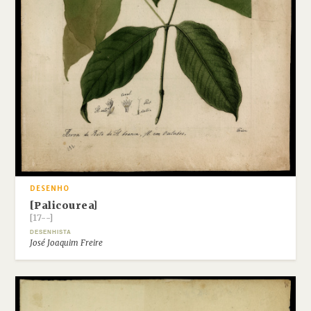
DESENHO
[Palicourea]
[17--]
DESENHISTA
José Joaquim Freire