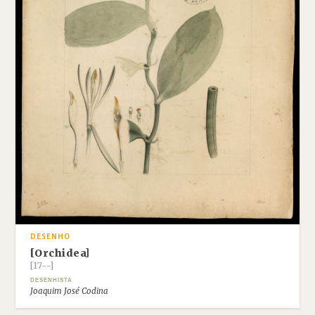
DESENHO
[Orchidea]
[17--]
DESENHISTA
Joaquim José Codina