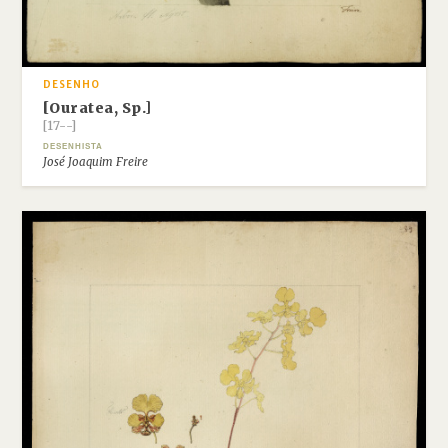
DESENHO
[Ouratea, Sp.]
[17--]
DESENHISTA
José Joaquim Freire