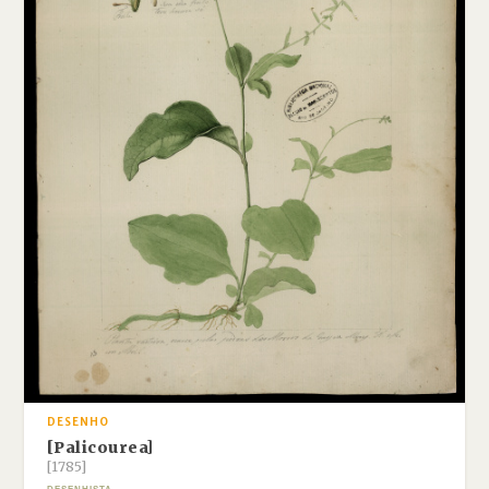
DESENHO
[Palicourea]
[1785]