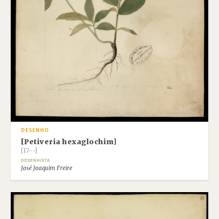
DESENHO
[Petiveria hexaglochim]
[17--]
DESENHISTA
José Joaquim Freire