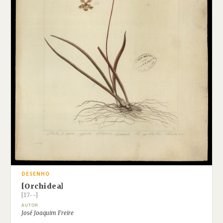
DESENHO
[Orchidea]
[17--]
AUTOR
José Joaquim Freire