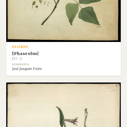
DESENHO
[Phaseolus]
[17--]
DESENHISTA
José Joaquim Freire