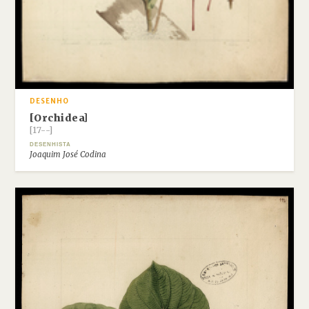
DESENHO
[Orchidea]
[17--]
DESENHISTA
Joaquim José Codina