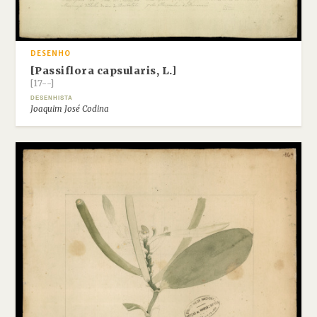
DESENHO
[Passiflora capsularis, L.]
[17--]
DESENHISTA
Joaquim José Codina