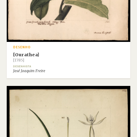
DESENHO
[Ourathea]
[1785]
DESENHISTA
José Joaquim Freire