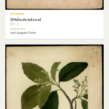
DESENHO
[Philodendron]
[17--]
DESENHISTA
José Joaquim Freire