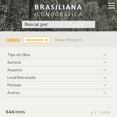
BRASILIANA
ICONOGRÁFICA
OBRAS
Amazônia
limpar filtragem
646
itens
A-Z
DATA