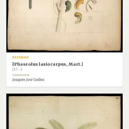
DESENHO
[Phaseolus lasiocarpus, Mart.]
[17--]
DESENHISTA
Joaquim José Codina