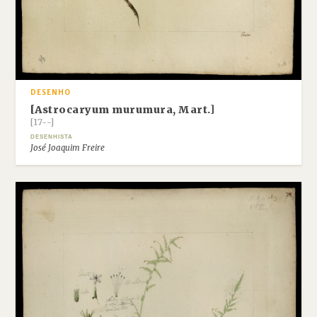
DESENHO
[Astrocaryum murumura, Mart.]
[17--]
DESENHISTA
José Joaquim Freire