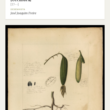
[Orchidea]
[17--]
DESENHISTA
José Joaquim Freire