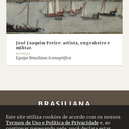
José Joaquim Freire: artista, engenheiro e
militar.
AUTOR(A)
Equipe Brasiliana Iconográfica
BRASILIANA
ICONOGRÁFICA
Este site utiliza cookies de acordo com os nossos
Termos de Uso e Política de Privacidade
e, ao
SOBRE O PROJETO
|
CRÉDITOS
|
CONTATO
continuar navegando nele, você declara estar