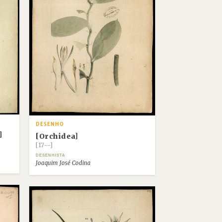
DESENHO
]
[Orchidea]
[17--]
DESENHISTA
Joaquim José Codina