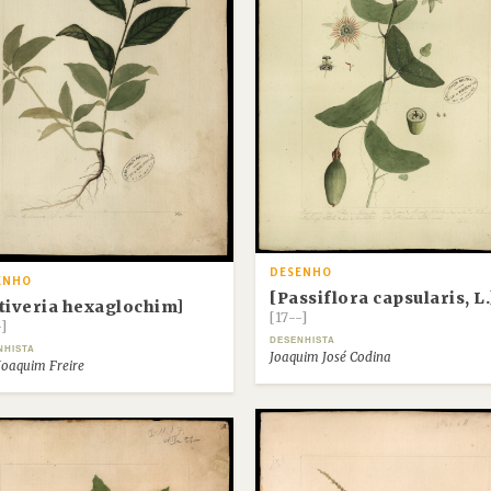
DESENHO
ENHO
[Passiflora capsularis, L.
tiveria hexaglochim]
[17--]
-]
DESENHISTA
NHISTA
Joaquim José Codina
Joaquim Freire