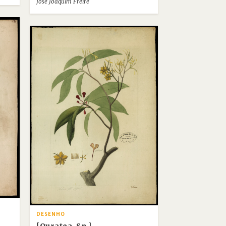
José Joaquim Freire
DESENHO