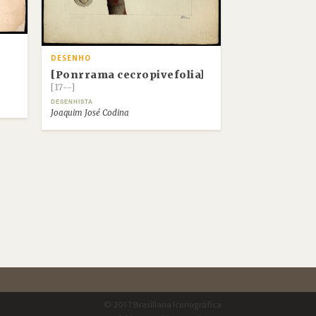
DESENHO
[Ponrrama cecropivefolia]
[17--]
DESENHISTA
Joaquim José Codina
© 2017 Brasiliana Iconográfica