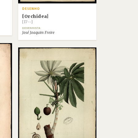
DESENHO
[Orchidea]
[17--]
DESENHISTA
José Joaquim Freire