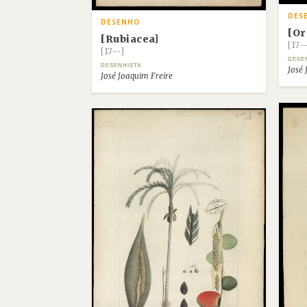
DES
DESENHO
[Or
[Rubiacea]
[17-
[17--]
DESE
DESENHISTA
José 
José Joaquim Freire