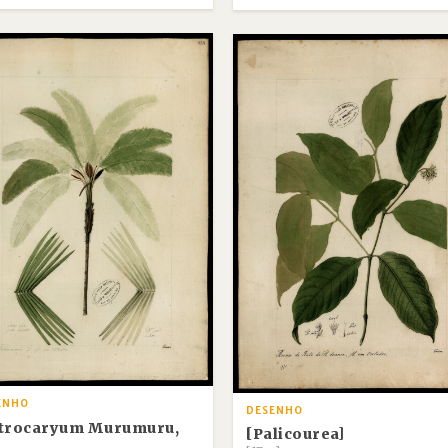
ENHO
DESENHO
strocaryum Murumuru,
[Palicourea]