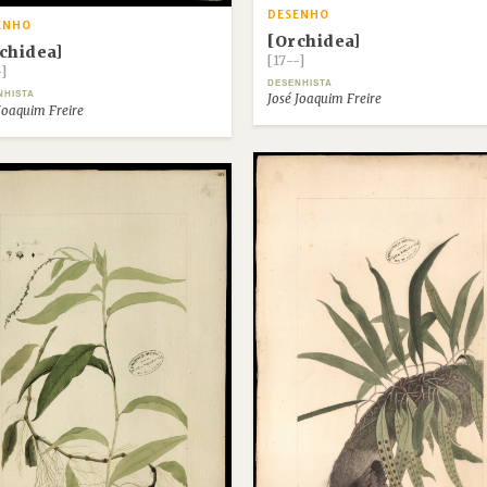
DESENHO
ENHO
[Orchidea]
chidea]
[17--]
-]
DESENHISTA
NHISTA
José Joaquim Freire
Joaquim Freire