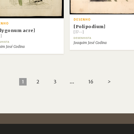
DESENHO
ENHO
[Polipodium]
lygonum acre]
[17--]
-]
DESENHISTA
Joaquim José Codina
NHISTA
uim José Codina
1
2
3
...
16
>