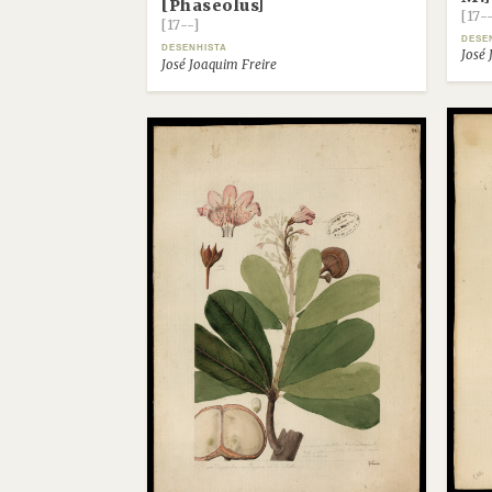
[Phaseolus]
[17-
[17--]
DESE
DESENHISTA
José 
José Joaquim Freire