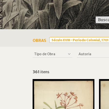
OBRAS
Século XVIII - Período Colonial, 170
361
itens