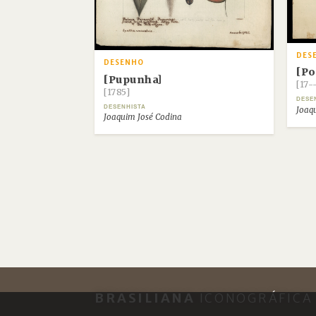
DES
DESENHO
[Po
[Pupunha]
[17-
[1785]
DESE
DESENHISTA
Joaq
Joaquim José Codina
BRASILIANA
ICONOGRÁFICA