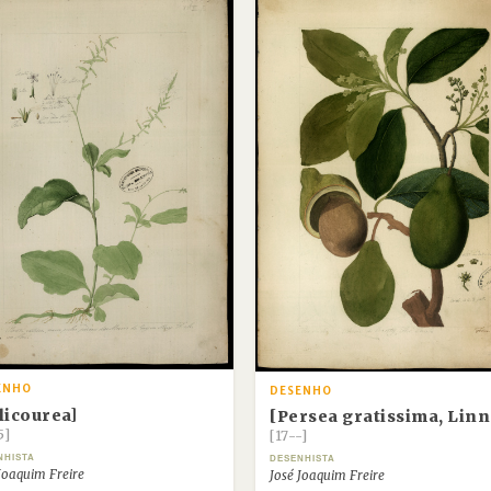
ENHO
DESENHO
licourea]
[Persea gratissima, Linn
5]
[17--]
NHISTA
DESENHISTA
Joaquim Freire
José Joaquim Freire