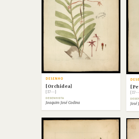
DESENHO
DES
[Orchidea]
[Pe
[17--]
[17-
DESENHISTA
DESE
Joaquim José Codina
José 