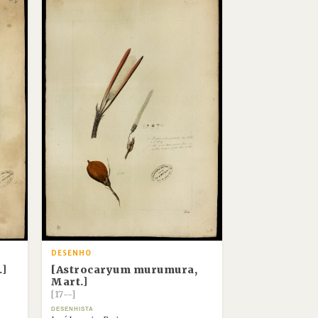
DESENHO
[Astrocaryum murumura,
.]
Mart.]
[17--]
DESENHISTA