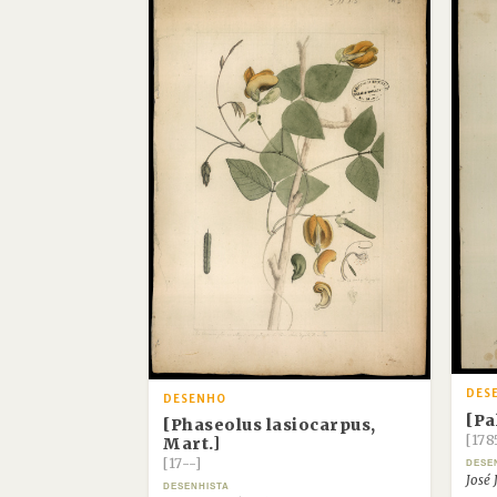
DES
DESENHO
[Pa
[Phaseolus lasiocarpus,
[178
Mart.]
[17--]
DESE
José 
DESENHISTA