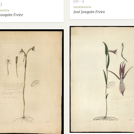
[17--]
-]
DESENHISTA
NHISTA
José Joaquim Freire
Joaquim Freire