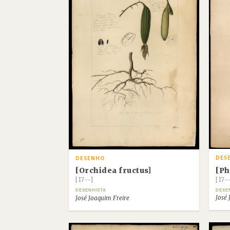
DES
DESENHO
[Ph
[Orchidea fructus]
[17-
[17--]
DESE
DESENHISTA
José 
José Joaquim Freire