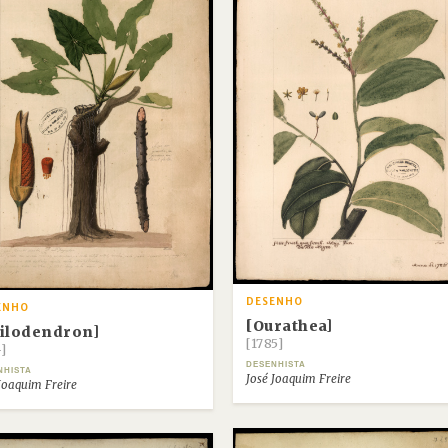
DESENHO
ENHO
[Ourathea]
ilodendron]
[1785]
-]
DESENHISTA
NHISTA
José Joaquim Freire
Joaquim Freire