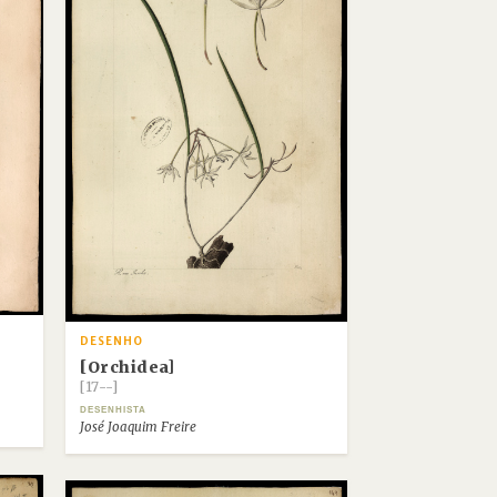
DESENHO
[Orchidea]
[17--]
DESENHISTA
José Joaquim Freire