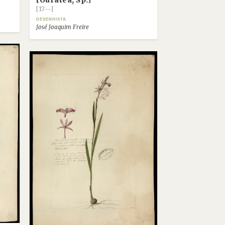
[Ouratea, Sp.]
[17--]
DESENHISTA
José Joaquim Freire