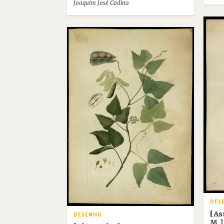
Joaquim José Codina
DES
[A
DESENHO
M.]