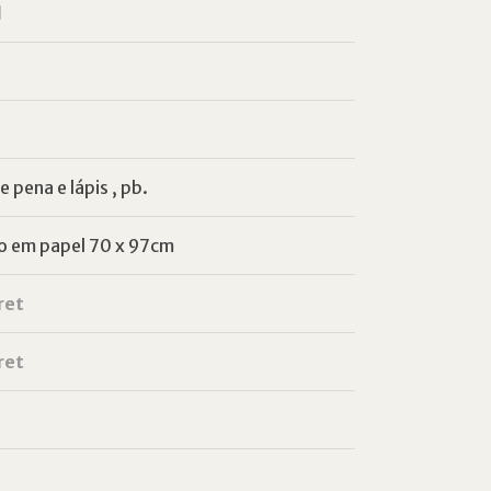
l
e pena e lápis , pb.
o em papel 70 x 97cm
ret
ret