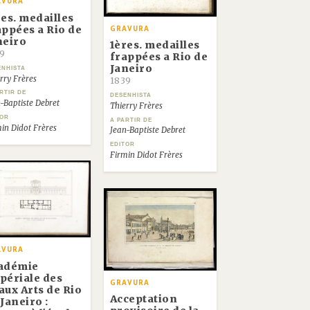
AVURA
res. medailles
appées a Rio de
GRAVURA
neiro
1ères. medailles
9
frappées a Rio de
Janeiro
ENHISTA
rry Frères
1839
RTIR DE
DESENHISTA
-Baptiste Debret
Thierry Frères
TOR
A PARTIR DE
in Didot Frères
Jean-Baptiste Debret
EDITOR
Firmin Didot Frères
AVURA
adémie
périale des
GRAVURA
aux Arts de Rio
Acceptation
Janeiro :