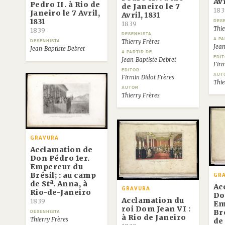
Avr
Pedro II. à Rio de
de Janeiro le 7
183
Janeiro le 7 Avril,
Avril, 1831
1831
DES
1839
Thie
1839
DESENHISTA
A PA
Thierry Frères
DESENHISTA
Jean
Jean-Baptiste Debret
A PARTIR DE
EDI
Jean-Baptiste Debret
Firm
EDITOR
AUT
Firmin Didot Frères
Thie
AUTOR
Thierry Frères
GRAVURA
Acclamation de
Don Pédro 1er.
Empereur du
Brésil; : au camp
GR
de Stª. Anna, à
Ac
GRAVURA
Rio-de-Janeiro
Do
Acclamation du
1839
Em
roi Dom Jean VI :
Bré
DESENHISTA
à Rio de Janeiro
Thierry Frères
de 