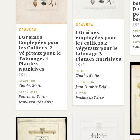
bou
Jo
po
bo
183
GRAVURA
GRAVURA
1 Graines
DES
Jean
1 Graines
employées pour
Empleyées pour
les colliers 2
AUT
Paul
les Colliers. 2
Végétaux pour le
Végétaux pour le
tatouage 3
Tatouage. 3
Plantes nutritives
Plantes
1834
Nutritives
EDITOR
1835
Charles Motte
GRAVADOR
DESENHISTA
Charles Motte
Jean-Baptiste Debret
DESENHISTA
AUTOR
Pauline de Portes
Pauline de Portes
Jean-Baptiste Debret