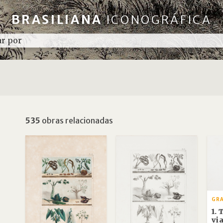
BRASILIANA
ICONOGRÁFICA
535
obras relacionadas
GR
1.
vi