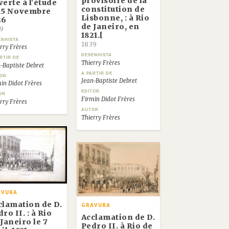
provisoire de la
verte à l'étude
constitution de
 15 Novembre
Lisbonne, : à Rio
26
de Janeiro, en
9
1821.[
ENHISTA
1839
rry Frères
DESENHISTA
RTIR DE
Thierry Frères
-Baptiste Debret
A PARTIR DE
TOR
Jean-Baptiste Debret
in Didot Frères
EDITOR
OR
Firmin Didot Frères
rry Frères
AUTOR
Thierry Frères
AVURA
clamation de D.
GRAVURA
ro II. : à Rio
Acclamation de D.
Janeiro le 7
Pedro II. à Rio de