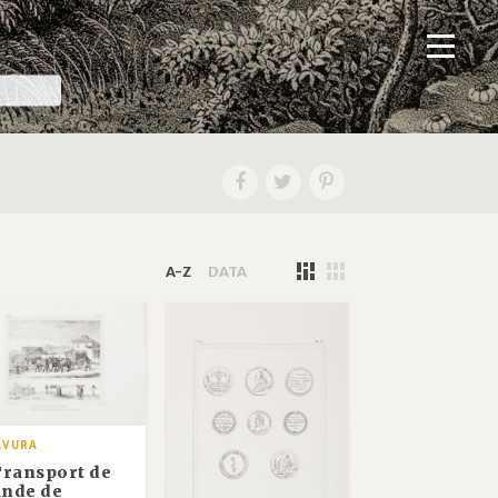
A-Z
DATA
AVURA
 Transport de
ande de