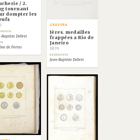
cherie / 2.
ug tournant
ur dompter les
eufs
5
GRAVURA
1ères. medailles
ENHISTA
-Baptiste Debret
frappées a Rio de
Janeiro
OR
ine de Portes
1839
DESENHISTA
Jean-Baptiste Debret