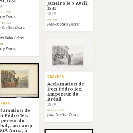
il, 1831
Janeiro le 7 Avril,
9
1831
ENHISTA
1839
rry Frères
AUTOR
RTIR DE
Jean-Baptiste Debret
-Baptiste Debret
TOR
in Didot Frères
OR
rry Frères
GRAVURA
Acclamation de
Don Pédro 1er.
Empereur du
Brésil
AVURA
1839
clamation de
DESENHISTA
n Pédro 1er.
Jean-Baptiste Debret
pereur du
sil; : au camp
Stª. Anna, à