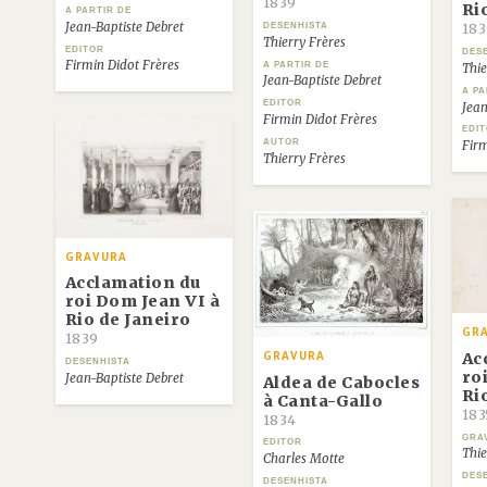
1839
Ri
A PARTIR DE
Jean-Baptiste Debret
DESENHISTA
183
Thierry Frères
EDITOR
DES
Firmin Didot Frères
A PARTIR DE
Thie
Jean-Baptiste Debret
A PA
EDITOR
Jean
Firmin Didot Frères
EDI
AUTOR
Firm
Thierry Frères
GRAVURA
Acclamation du
roi Dom Jean VI à
Rio de Janeiro
GR
1839
Ac
GRAVURA
DESENHISTA
ro
Jean-Baptiste Debret
Aldea de Cabocles
Ri
à Canta-Gallo
183
1834
GRA
EDITOR
Thie
Charles Motte
DES
DESENHISTA