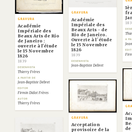
GR
1è
fr
GRAVURA
Ja
Académie
GRAVURA
183
Impériale des
Académie
Beaux Arts - de
DES
Impériale des
Thie
Rio de Janeiro.
Beaux Arts de Rio
Ouverte à l´étude
A PA
de Janeiro :
Jean
le 15 Novembre
ouverte à l'étude
1826
le 15 Novembre
EDI
Firm
1839
1826
1839
DESENHISTA
Jean-Baptiste Debret
DESENHISTA
Thierry Frères
A PARTIR DE
Jean-Baptiste Debret
EDITOR
Firmin Didot Frères
AUTOR
Thierry Frères
GR
Ac
Im
GRAVURA
Be
Acceptation
de 
provisoire de la