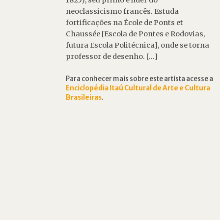
1825), seu primo e líder do
neoclassicismo francês. Estuda
fortificações na École de Ponts et
Chaussée [Escola de Pontes e Rodovias,
futura Escola Politécnica], onde se torna
professor de desenho. [...]
Para conhecer mais sobre este artista acesse a
Enciclopédia Itaú Cultural de Arte e Cultura
Brasileiras
.