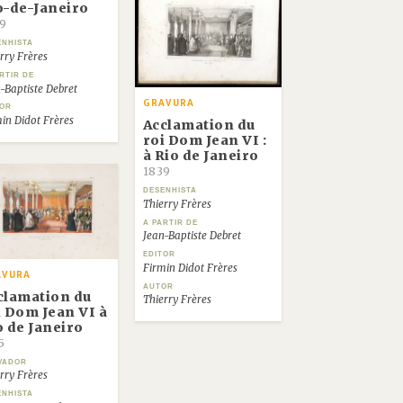
o-de-Janeiro
9
ENHISTA
rry Frères
RTIR DE
-Baptiste Debret
GRAVURA
TOR
in Didot Frères
Acclamation du
roi Dom Jean VI :
à Rio de Janeiro
1839
DESENHISTA
Thierry Frères
A PARTIR DE
Jean-Baptiste Debret
EDITOR
Firmin Didot Frères
AVURA
AUTOR
clamation du
Thierry Frères
i Dom Jean VI à
o de Janeiro
5
VADOR
rry Frères
ENHISTA