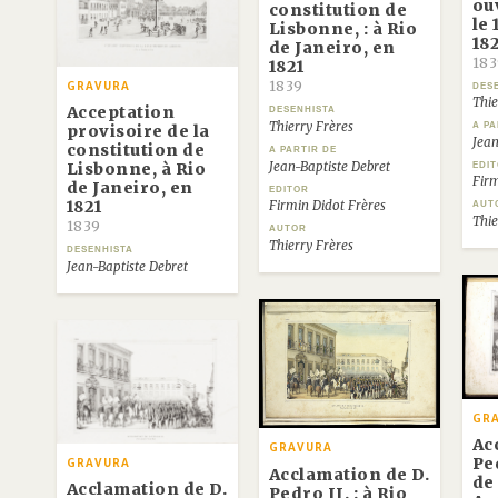
ou
constitution de
le
Lisbonne, : à Rio
18
de Janeiro, en
183
1821
1839
GRAVURA
DES
Thie
Acceptation
DESENHISTA
Thierry Frères
A PA
provisoire de la
Jean
constitution de
A PARTIR DE
Jean-Baptiste Debret
Lisbonne, à Rio
EDI
Firm
de Janeiro, en
EDITOR
1821
Firmin Didot Frères
AUT
Thie
1839
AUTOR
Thierry Frères
DESENHISTA
Jean-Baptiste Debret
GR
Ac
GRAVURA
Ped
GRAVURA
Acclamation de D.
de 
Acclamation de D.
Pedro II. : à Rio