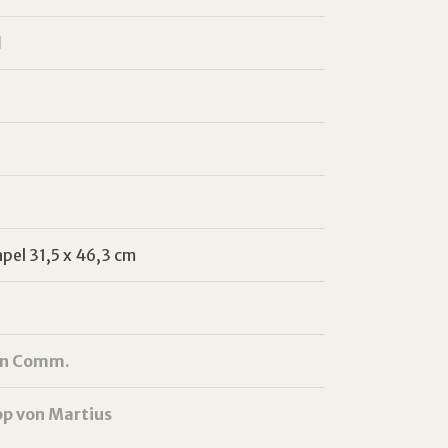
l
s
pel 31,5 x 46,3 cm
 in Comm.
ipp von Martius