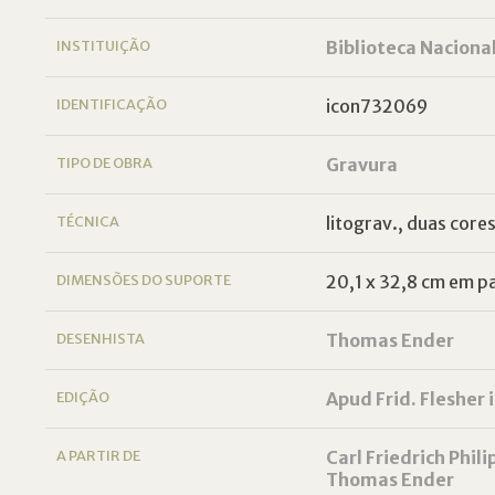
INSTITUIÇÃO
Biblioteca Naciona
IDENTIFICAÇÃO
icon732069
TIPO DE OBRA
Gravura
TÉCNICA
litograv., duas core
DIMENSÕES DO SUPORTE
20,1 x 32,8 cm em pa
DESENHISTA
Thomas Ender
EDIÇÃO
Apud Frid. Flesher
A PARTIR DE
Carl Friedrich Phil
Thomas Ender