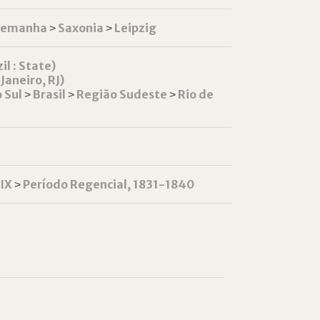
lemanha
˃
Saxonia
˃
Leipzig
il : State)
Janeiro, RJ)
 Sul
˃
Brasil
˃
Região Sudeste
˃
Rio de
XIX
˃
Período Regencial, 1831-1840