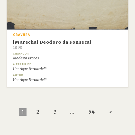
GRAVURA
[Marechal Deodoro da Fonseca]
1890
GRAVADOR
Modesto Brocos
A PARTIR DE
Henrique Bernardelli
AUTOR
Henrique Bernardelli
1
2
3
...
54
>