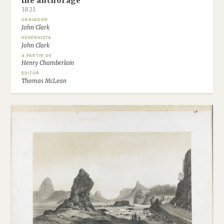
the anchorage
1821
GRAVADOR
John Clark
DESENHISTA
John Clark
A PARTIR DE
Henry Chamberlain
EDITOR
Thomas McLean