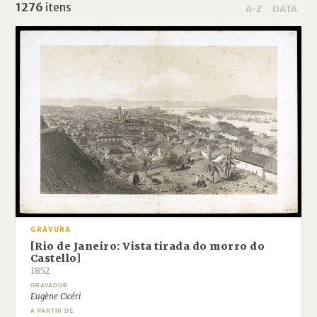
1276
itens
A-Z
DATA
GRAVURA
[Rio de Janeiro: Vista tirada do morro do
Castello]
1852
GRAVADOR
Eugène Cicéri
A PARTIR DE