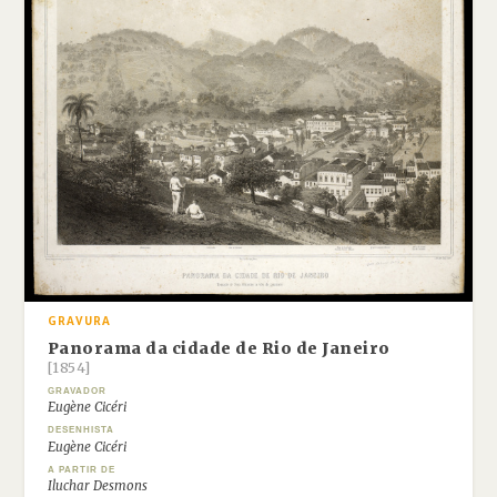
GRAVURA
Panorama da cidade de Rio de Janeiro
[1854]
GRAVADOR
Eugène Cicéri
DESENHISTA
Eugène Cicéri
A PARTIR DE
Iluchar Desmons