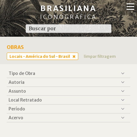
BRASILIANA
ICONOGRÁFICA
OBRAS
Locais - América do Sul - Brasil
limpar filtragem