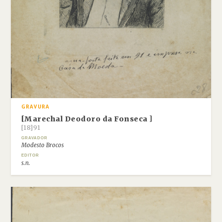
GRAVURA
[Marechal Deodoro da Fonseca ]
[18]91
GRAVADOR
Modesto Brocos
EDITOR
s.n.