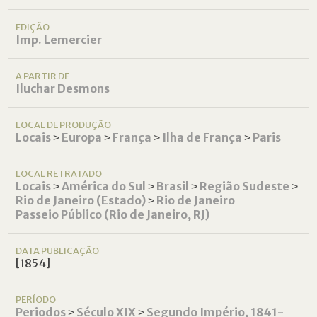
EDIÇÃO
Imp. Lemercier
A PARTIR DE
Iluchar Desmons
LOCAL DE PRODUÇÃO
Locais
˃
Europa
˃
França
˃
Ilha de França
˃
Paris
LOCAL RETRATADO
Locais
˃
América do Sul
˃
Brasil
˃
Região Sudeste
˃
Rio de Janeiro (Estado)
˃
Rio de Janeiro
Passeio Público (Rio de Janeiro, RJ)
DATA PUBLICAÇÃO
[1854]
PERÍODO
Periodos
˃
Século XIX
˃
Segundo Império, 1841-