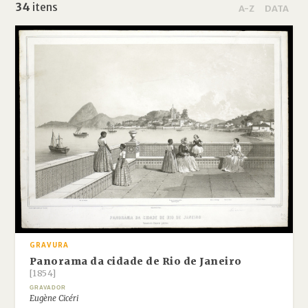
34
itens
A-Z
DATA
GRAVURA
Panorama da cidade de Rio de Janeiro
[1854]
GRAVADOR
Eugène Cicéri