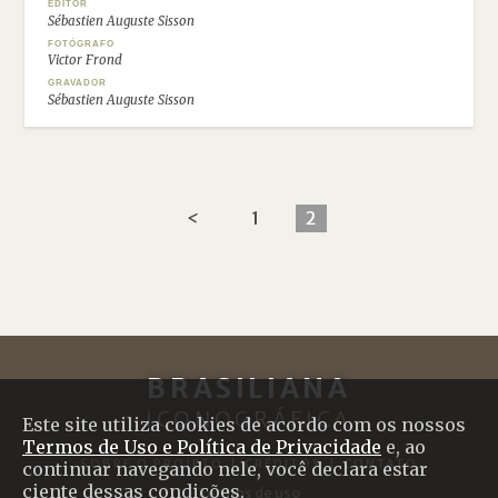
EDITOR
Sébastien Auguste Sisson
FOTÓGRAFO
Victor Frond
GRAVADOR
Sébastien Auguste Sisson
<
1
2
BRASILIANA
ICONOGRÁFICA
Este site utiliza cookies de acordo com os nossos
Termos de Uso e Política de Privacidade
e, ao
SOBRE O PROJETO
|
CRÉDITOS
|
CONTATO
continuar navegando nele, você declara estar
ciente dessas condições.
Termos de uso