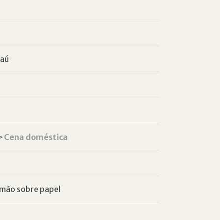
taú
˃
Cena doméstica
à mão sobre papel