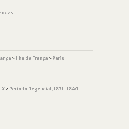
endas
rança
˃
Ilha de França
˃
Paris
XIX
˃
Período Regencial, 1831-1840