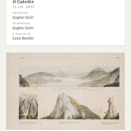
O Catette
13 set. 1893
GRAVADOR
Eugène Cicéri
DESENHISTA
Eugène Cicéri
A PARTIR DE
Louis Buvelot