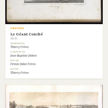
GRAVURA
Le Géant Couché
1835
DESENHISTA
Thierry Frères
A PARTIR DE
Jean-Baptiste Debret
EDITOR
Firmin Didot Frères
AUTOR
Thierry Frères