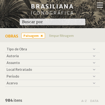
BRASILIANA
ICONOGRÁFICA
OBRAS
Paisagem
limpar filtragem
984
itens
A-Z
DATA