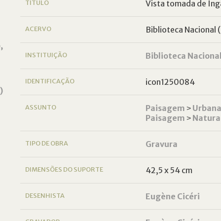
TÍTULO
Vista tomada de Ing
ACERVO
Biblioteca Nacional (
,
INSTITUIÇÃO
Biblioteca Naciona
IDENTIFICAÇÃO
icon1250084
)
ASSUNTO
Paisagem
˃
Urban
Paisagem
˃
Natura
TIPO DE OBRA
Gravura
DIMENSÕES DO SUPORTE
42,5 x 54 cm
DESENHISTA
Eugène Cicéri