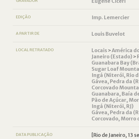
GRAVADOR
Eugène Cicéri
EDIÇÃO
Imp. Lemercier
A PARTIR DE
Louis Buvelot
LOCAL RETRATADO
Locais
˃
América do
Janeiro (Estado)
˃
Guanabara Bay (Bra
Sugar Loaf Mountai
Ingá (Niterói, Rio d
Gávea, Pedra da (Ri
Corcovado Mountain
Guanabara, Baía de
Pão de Açúcar, Morr
Ingá (Niterói, RJ)
Gávea, Pedra da (Ri
Corcovado, Morro do
DATA PUBLICAÇÃO
[Rio de Janeiro, 13 s