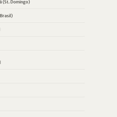
á (St. Domingo)
Brasil)
l
a
l