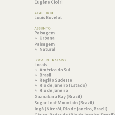
Eugène Cicéri
A PARTIR DE
Louis Buvelot
ASSUNTO
Paisagem
⤷
Urbana
Paisagem
⤷
Natural
LOCAL RETRATADO
Locais
⤷
América do Sul
⤷
Brasil
⤷
Região Sudeste
⤷
Rio de Janeiro (Estado)
⤷
Rio de Janeiro
Guanabara Bay (Brazil)
Sugar Loaf Mountain (Brazil)
Ingá (Niterói, Rio de Janeiro, Brazil)