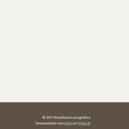
© 2017 Brasiliana Iconográfica
Desenvolvido com
Shiro
por
Plano B