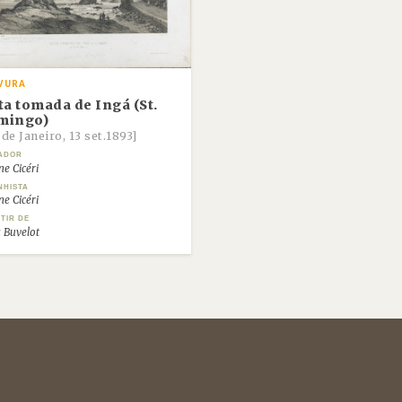
VURA
ta tomada de Ingá (St.
mingo)
 de Janeiro, 13 set.1893]
ADOR
e Cicéri
NHISTA
e Cicéri
TIR DE
 Buvelot