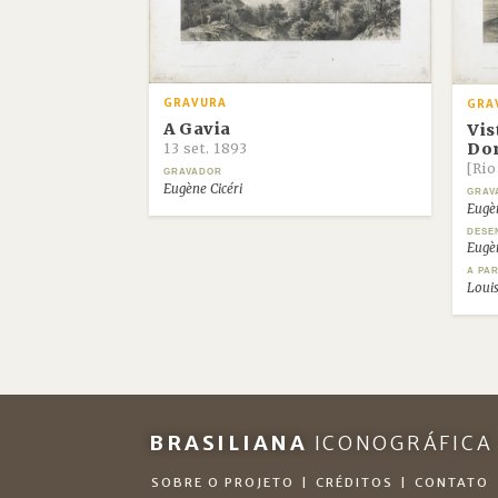
GRAVURA
GRA
A Gavia
Vis
Do
13 set. 1893
[Rio
GRAVADOR
Eugène Cicéri
GRAV
Eugèn
DESE
Eugèn
A PAR
Louis
BRASILIANA
ICONOGRÁFICA
SOBRE O PROJETO
|
CRÉDITOS
|
CONTATO