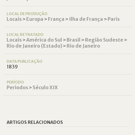
LOCAL DE PRODUÇÃO
Locais
˃
Europa
˃
França
˃
Ilha de França
˃
Paris
LOCAL RETRATADO
Locais
˃
América do Sul
˃
Brasil
˃
Região Sudeste
˃
Rio de Janeiro (Estado)
˃
Rio de Janeiro
DATA PUBLICAÇÃO
1839
PERÍODO
Periodos
˃
Século XIX
ARTIGOS RELACIONADOS