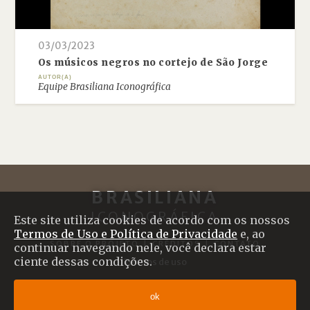
03/03/2023
Os músicos negros no cortejo de São Jorge
AUTOR(A)
Equipe Brasiliana Iconográfica
BRASILIANA
ICONOGRÁFICA
Este site utiliza cookies de acordo com os nossos
Termos de Uso e Política de Privacidade
e, ao
SOBRE O PROJETO
|
CRÉDITOS
|
CONTATO
continuar navegando nele, você declara estar
ciente dessas condições.
Termos de uso
© 2017 Brasiliana Iconográfica
ok
Desenvolvido com
Shiro
por
Plano B