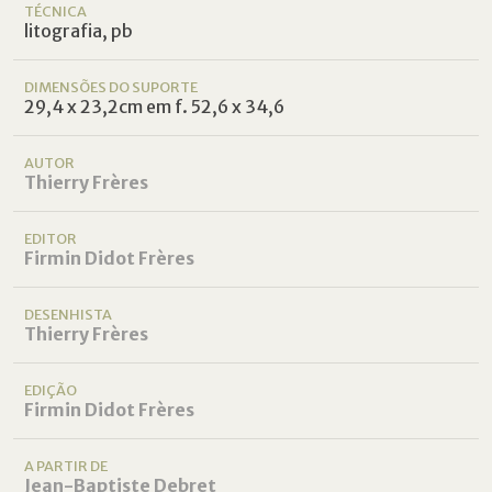
TÉCNICA
litografia, pb
DIMENSÕES DO SUPORTE
29,4 x 23,2cm em f. 52,6 x 34,6
AUTOR
Thierry Frères
EDITOR
Firmin Didot Frères
DESENHISTA
Thierry Frères
EDIÇÃO
Firmin Didot Frères
A PARTIR DE
Jean-Baptiste Debret