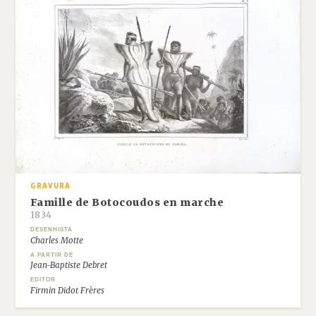
GRAVURA
Famille de Botocoudos en marche
1834
DESENHISTA
Charles Motte
A PARTIR DE
Jean-Baptiste Debret
EDITOR
Firmin Didot Frères