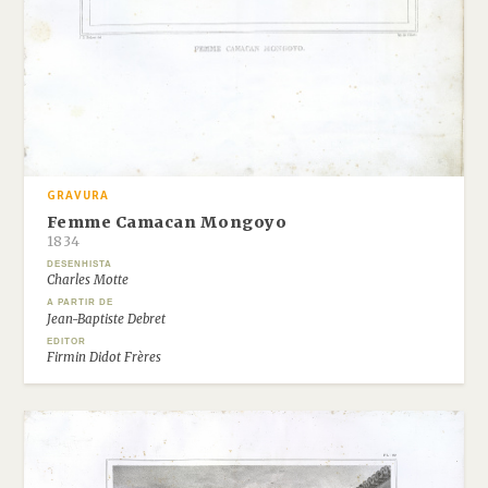
GRAVURA
Femme Camacan Mongoyo
1834
DESENHISTA
Charles Motte
A PARTIR DE
Jean-Baptiste Debret
EDITOR
Firmin Didot Frères