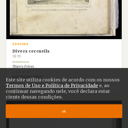
GRAVURA
Divers cercueils
1839
DESENHISTA
Thierry Frères
A PARTIR DE
Jean-Baptiste Debret
Este site utiliza cookies de acordo com os nossos
EDITOR
Termos de Uso e Política de Privacidade
e, ao
Firmin Didot Frères
continuar navegando nele, você declara estar
ciente dessas condições.
ok