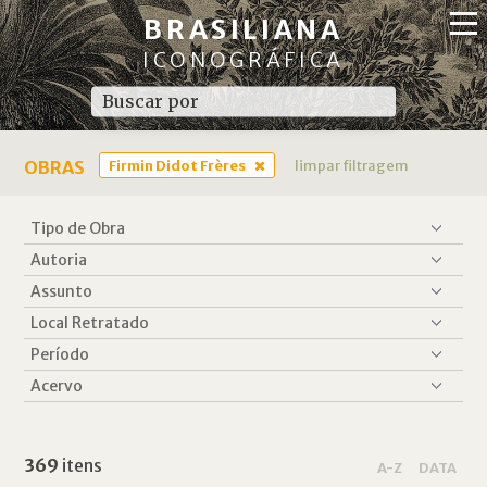
BRASILIANA
ICONOGRÁFICA
OBRAS
Firmin Didot Frères
limpar filtragem
369
itens
A-Z
DATA