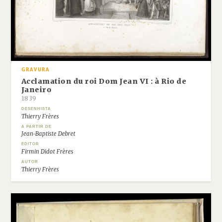
GRAVURA
Acclamation du roi Dom Jean VI : à Rio de
Janeiro
1839
DESENHISTA
Thierry Frères
A PARTIR DE
Jean-Baptiste Debret
EDITOR
Firmin Didot Frères
AUTOR
Thierry Frères