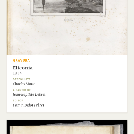
GRAVURA
Eliconia
1834
DESENHISTA
Charles Motte
A PARTIR DE
Jean-Baptiste Debret
EDITOR
Firmin Didot Frères