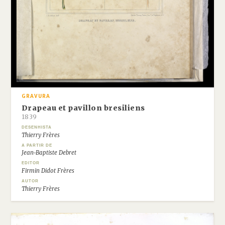
GRAVURA
Drapeau et pavillon bresiliens
1839
DESENHISTA
Thierry Frères
A PARTIR DE
Jean-Baptiste Debret
EDITOR
Firmin Didot Frères
AUTOR
Thierry Frères