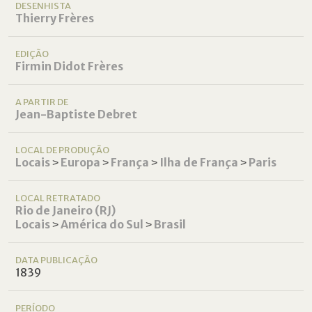
DESENHISTA
Thierry Frères
EDIÇÃO
Firmin Didot Frères
A PARTIR DE
Jean-Baptiste Debret
LOCAL DE PRODUÇÃO
Locais
˃
Europa
˃
França
˃
Ilha de França
˃
Paris
LOCAL RETRATADO
Rio de Janeiro (RJ)
Locais
˃
América do Sul
˃
Brasil
DATA PUBLICAÇÃO
1839
PERÍODO