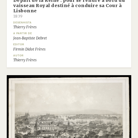
Départ de la Reine : pour se rendre à bord du
vaisseau Royal destiné à conduire sa Cour à
Lisbonne
1839
DESENHISTA
Thierry Frères
A PARTIR DE
Jean-Baptiste Debret
EDITOR
Firmin Didot Frères
AUTOR
Thierry Frères