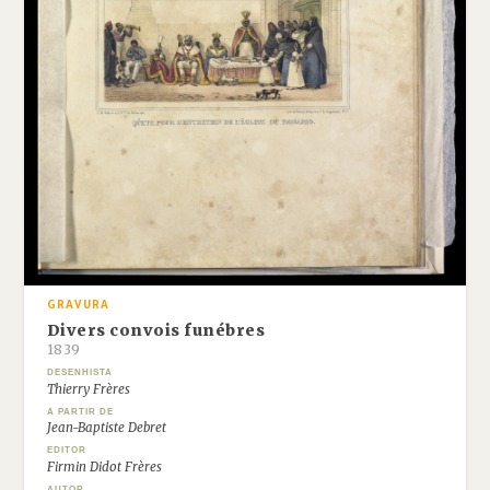
GRAVURA
Divers convois funébres
1839
DESENHISTA
Thierry Frères
A PARTIR DE
Jean-Baptiste Debret
EDITOR
Firmin Didot Frères
AUTOR