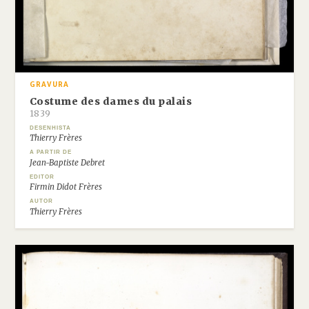
GRAVURA
Costume des dames du palais
1839
DESENHISTA
Thierry Frères
A PARTIR DE
Jean-Baptiste Debret
EDITOR
Firmin Didot Frères
AUTOR
Thierry Frères