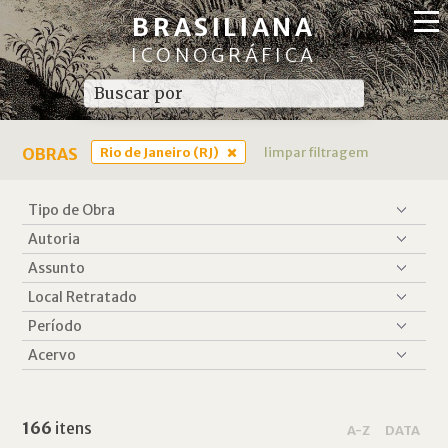
BRASILIANA
ICONOGRÁFICA
OBRAS
Rio de Janeiro (RJ)
limpar filtragem
166
itens
A-Z
DATA