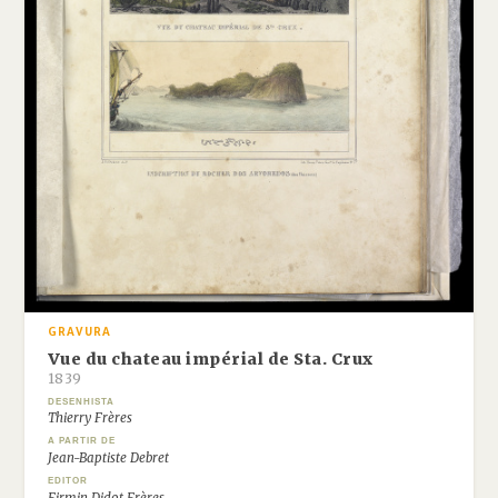
GRAVURA
Vue du chateau impérial de Sta. Crux
1839
DESENHISTA
Thierry Frères
A PARTIR DE
Jean-Baptiste Debret
EDITOR
Firmin Didot Frères