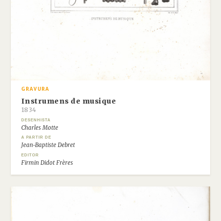
GRAVURA
Instrumens de musique
1834
DESENHISTA
Charles Motte
A PARTIR DE
Jean-Baptiste Debret
EDITOR
Firmin Didot Frères