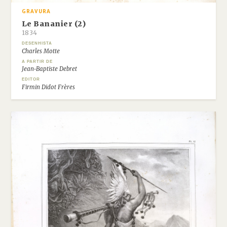
GRAVURA
Le Bananier (2)
1834
DESENHISTA
Charles Motte
A PARTIR DE
Jean-Baptiste Debret
EDITOR
Firmin Didot Frères