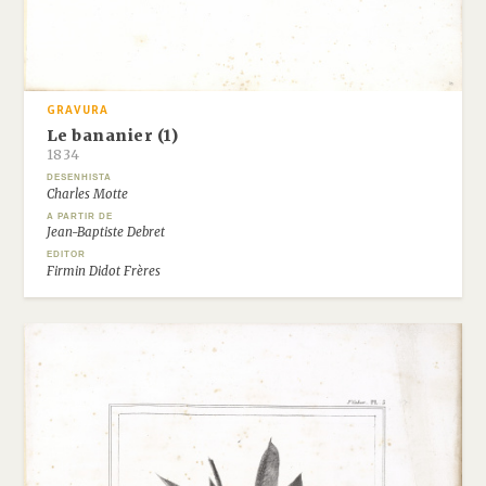
GRAVURA
Le bananier (1)
1834
DESENHISTA
Charles Motte
A PARTIR DE
Jean-Baptiste Debret
EDITOR
Firmin Didot Frères