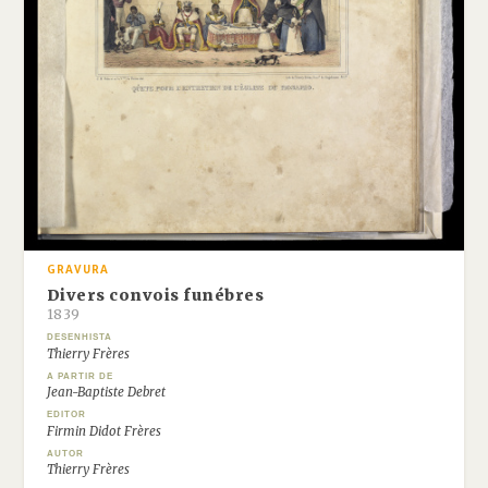
GRAVURA
Divers convois funébres
1839
DESENHISTA
Thierry Frères
A PARTIR DE
Jean-Baptiste Debret
EDITOR
Firmin Didot Frères
AUTOR
Thierry Frères