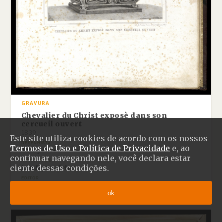
GRAVURA
Chevalier du Christ exposè dans son
cercueil ouvert
1839
Este site utiliza cookies de acordo com os nossos
DESENHISTA
Termos de Uso e Política de Privacidade
e, ao
Thierry Frères
continuar navegando nele, você declara estar
A PARTIR DE
ciente dessas condições.
Jean-Baptiste Debret
EDITOR
Firmin Didot Frères
ok