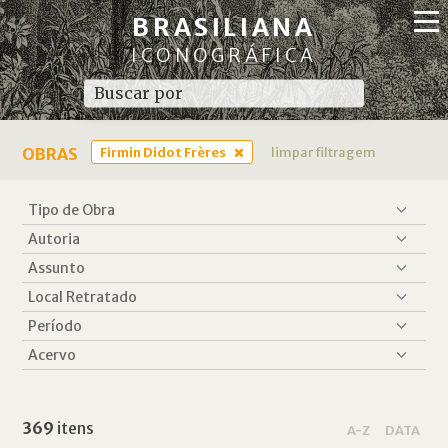
BRASILIANA
ICONOGRÁFICA
OBRAS
Firmin Didot Frères
limpar filtragem
369
itens
A-Z
DATA