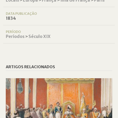
Locais
˃
Europa
˃
França
˃
Ilha de França
˃
Paris
DATA PUBLICAÇÃO
1834
PERÍODO
Periodos
˃
Século XIX
ARTIGOS RELACIONADOS