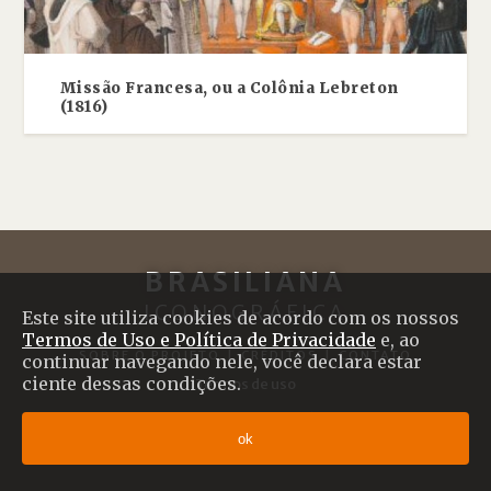
Missão Francesa, ou a Colônia Lebreton
(1816)
BRASILIANA
ICONOGRÁFICA
Este site utiliza cookies de acordo com os nossos
Termos de Uso e Política de Privacidade
e, ao
SOBRE O PROJETO
|
CRÉDITOS
|
CONTATO
continuar navegando nele, você declara estar
ciente dessas condições.
Termos de uso
© 2017 Brasiliana Iconográfica
ok
Desenvolvido com
Shiro
por
Plano B