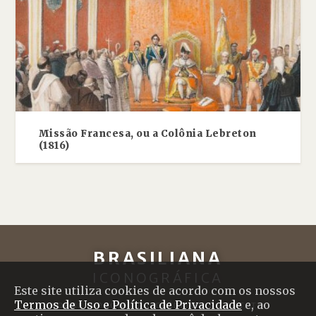
Missão Francesa, ou a Colônia Lebreton
(1816)
BRASILIANA
ICONOGRÁFICA
Este site utiliza cookies de acordo com os nossos
Termos de Uso e Política de Privacidade
e, ao
SOBRE O PROJETO
|
CRÉDITOS
|
CONTATO