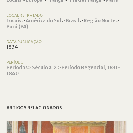
Locais
˃
Europa
˃
França
˃
Ilha de França
˃
Paris
LOCAL RETRATADO
Locais
˃
América do Sul
˃
Brasil
˃
Região Norte
˃
Pará (PA)
DATA PUBLICAÇÃO
1834
PERÍODO
Periodos
˃
Século XIX
˃
Período Regencial, 1831-
1840
ARTIGOS RELACIONADOS