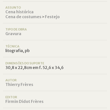
ASSUNTO
Cena histórica
Cena de costumes
˃
Festejo
TIPO DE OBRA
Gravura
TÉCNICA
litografia, pb
DIMENSÕES DO SUPORTE
30,8 x 22,8cm em f. 52,6 x 34,6
AUTOR
Thierry Frères
EDITOR
Firmin Didot Frères