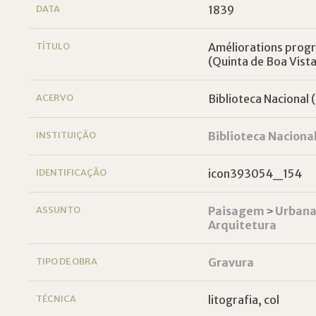
DATA
1839
TÍTULO
Améliorations progre
(Quinta de Boa Vista
ACERVO
Biblioteca Nacional (
INSTITUIÇÃO
Biblioteca Naciona
IDENTIFICAÇÃO
icon393054_154
ASSUNTO
Paisagem
˃
Urban
Arquitetura
TIPO DE OBRA
Gravura
TÉCNICA
litografia, col