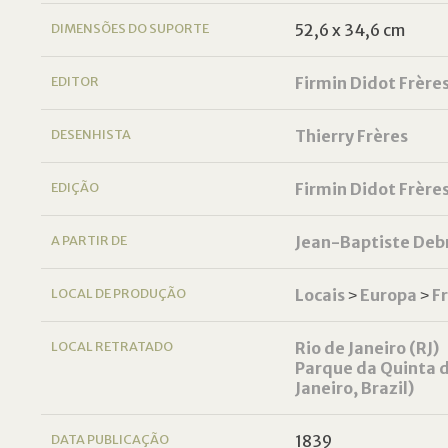
DIMENSÕES DO SUPORTE
52,6 x 34,6 cm
EDITOR
Firmin Didot Frère
DESENHISTA
Thierry Frères
EDIÇÃO
Firmin Didot Frère
A PARTIR DE
Jean-Baptiste Deb
LOCAL DE PRODUÇÃO
Locais
˃
Europa
˃
F
LOCAL RETRATADO
Rio de Janeiro (RJ)
Parque da Quinta d
Janeiro, Brazil)
DATA PUBLICAÇÃO
1839