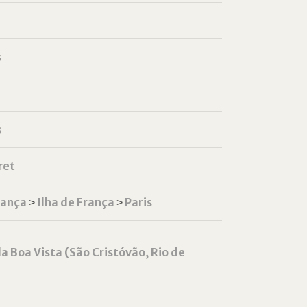
s
s
ret
rança
˃
Ilha de França
˃
Paris
a Boa Vista (São Cristóvão, Rio de