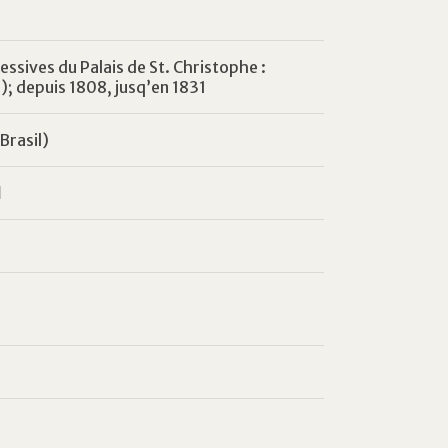
ssives du Palais de St. Christophe :
); depuis 1808, jusq’en 1831
Brasil)
l
a