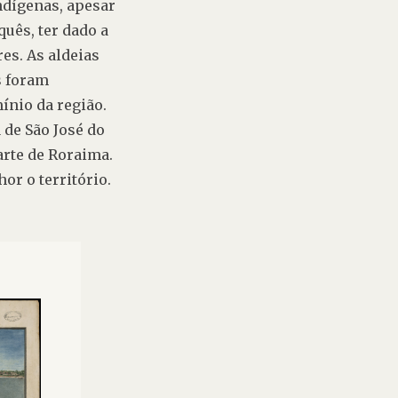
dígenas, apesar 
ês, ter dado a 
es. As aldeias 
s foram 
nio da região. 
de São José do 
rte de Roraima. 
or o território.