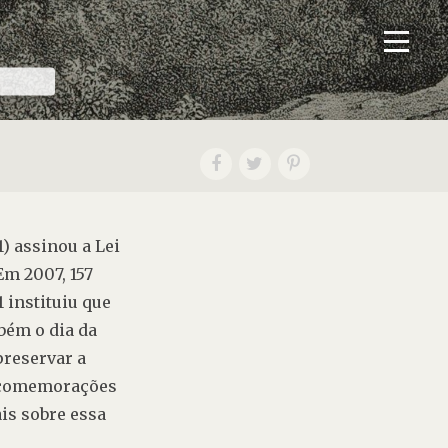
) assinou a Lei 
m 2007, 157 
 instituiu que 
bém o dia da 
reservar a 
 comemorações 
s sobre essa 