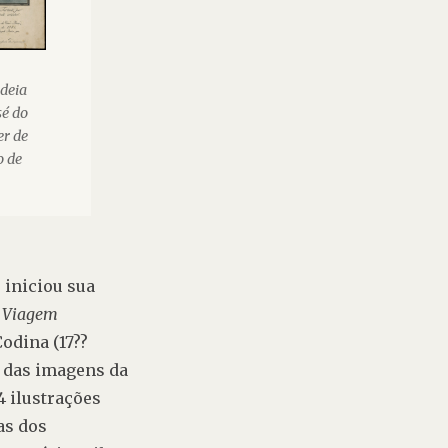
ldeia
sé do
er de
o de
) iniciou sua 
 
Viagem 
Codina
 (17??
a das imagens da 
 ilustrações 
s dos 