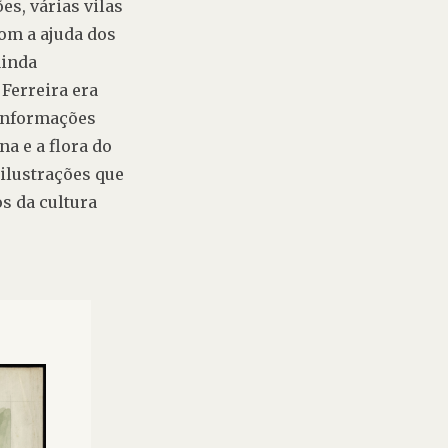
s, várias vilas 
m a ajuda dos 
inda 
erreira era 
informações 
a e a flora do 
ilustrações que 
s da cultura 