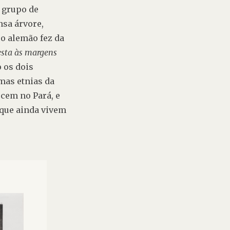
grupo de 
sa árvore, 
o alemão fez da 
esta às margens 
 os dois 
mas etnias
 da 
em no Pará, e 
que ainda vivem 