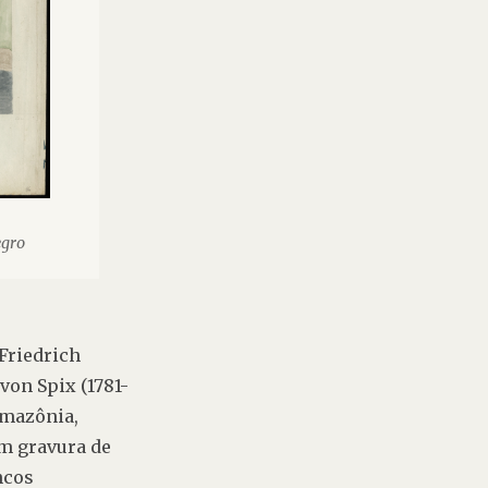
egro
Friedrich 
von Spix (1781-
mazônia, 
Em gravura de 
cos 