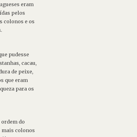
tugueses eram 
ídas pelos 
 colonos e os 
.
que pudesse 
stanhas, cacau, 
ura de peixe, 
os que eram 
queza para os 
r ordem do 
 mais colonos 