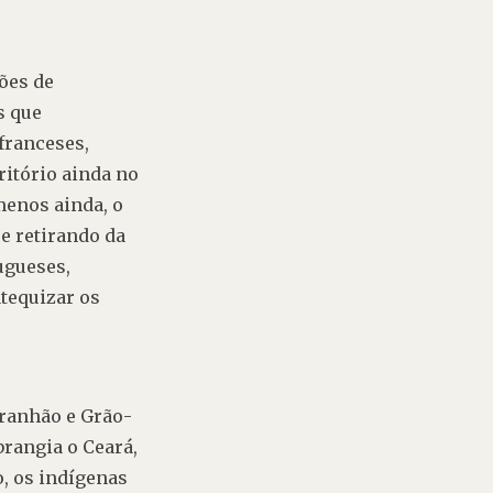
ões de 
 que 
ranceses, 
itório ainda no 
enos ainda, o 
 retirando da 
ugueses, 
equizar os 
aranhão e Grão-
rangia o Ceará, 
, os indígenas 