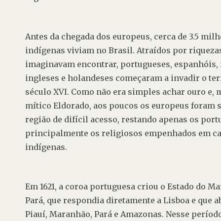
Antes da chegada dos europeus, cerca de 3.5 milh
indígenas viviam no Brasil. Atraídos por riquezas
imaginavam encontrar, portugueses, espanhóis, f
ingleses e holandeses começaram a invadir o terr
século XVI. Como não era simples achar ouro e, m
mítico Eldorado, aos poucos os europeus foram se
região de difícil acesso, restando apenas os port
principalmente os religiosos empenhados em cat
indígenas.
Em 1621, a coroa portuguesa criou o Estado do M
Pará, que respondia diretamente a Lisboa e que ab
Piauí, Maranhão, Pará e Amazonas. Nesse período