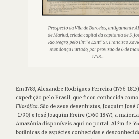
Prospecto da Vila de Barcelos, antigamente A
de Mariuá, criada capital da capitania de S. Jo
Rio Negro, pelo Ilmº e Exmº Sr. Francisco Xavi
Mendonça Furtado, por provisão de 6 de mai
1758...
Em 1783, 
Alexandre Rodrigues Ferreira
 (1756-1815
expedição pelo Brasil, que ficou conhecida como
Filosófica
. São de seus desenhistas, 
Joaquim José 
-1790) e 
José Joaquim Freire
 (1760-1847), a maiori
Amazônia disponíveis aqui no portal. Além de 554
botânicas de espécies conhecidas e desconhecida