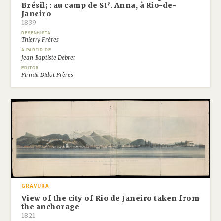
Brésil; : au camp de Stª. Anna, à Rio-de-
Janeiro
1839
DESENHISTA
Thierry Frères
A PARTIR DE
Jean-Baptiste Debret
EDITOR
Firmin Didot Frères
GRAVURA
View of the city of Rio de Janeiro taken from
the anchorage
1821