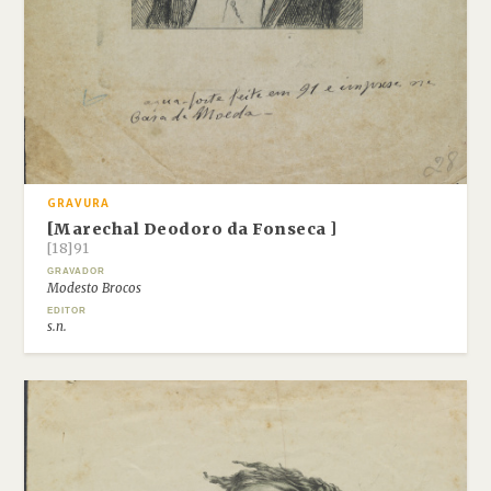
GRAVURA
[Marechal Deodoro da Fonseca ]
[18]91
GRAVADOR
Modesto Brocos
EDITOR
s.n.