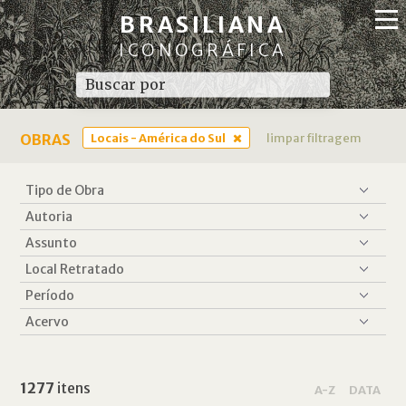
BRASILIANA
ICONOGRÁFICA
OBRAS
Locais - América do Sul
limpar filtragem
1277
itens
A-Z
DATA