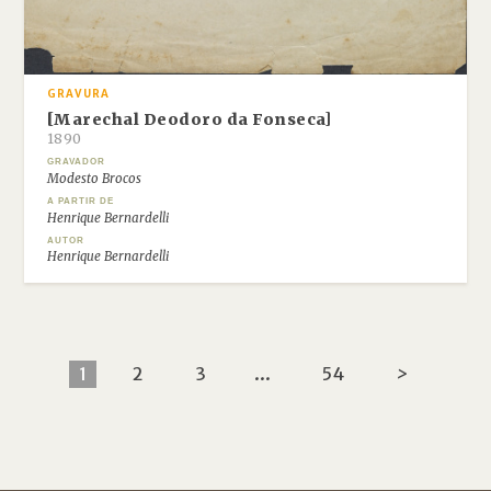
GRAVURA
[Marechal Deodoro da Fonseca]
1890
GRAVADOR
Modesto Brocos
A PARTIR DE
Henrique Bernardelli
AUTOR
Henrique Bernardelli
1
2
3
...
54
>