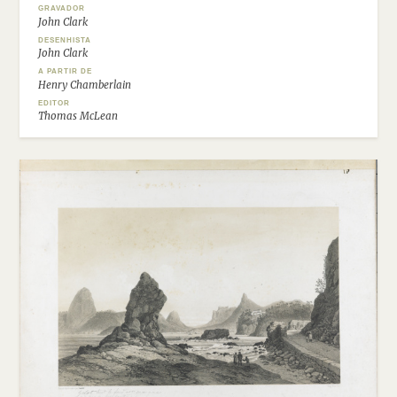
GRAVADOR
John Clark
DESENHISTA
John Clark
A PARTIR DE
Henry Chamberlain
EDITOR
Thomas McLean