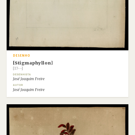
DESENHO
[Stigmaphyllon]
[17--]
DESENHISTA
José Joaquim Freire
AUTOR
José Joaquim Freire