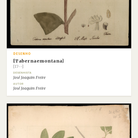
DESENHO
[Tabernaemontana]
[17--]
DESENHISTA
José Joaquim Freire
AUTOR
José Joaquim Freire