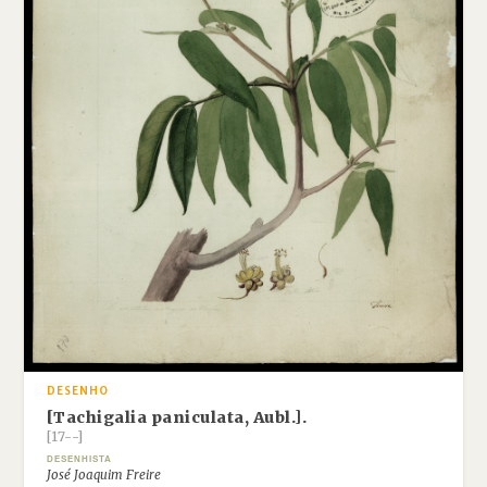
DESENHO
[Tachigalia paniculata, Aubl.].
[17--]
DESENHISTA
José Joaquim Freire