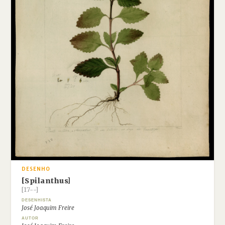
DESENHO
[Spilanthus]
[17--]
DESENHISTA
José Joaquim Freire
AUTOR