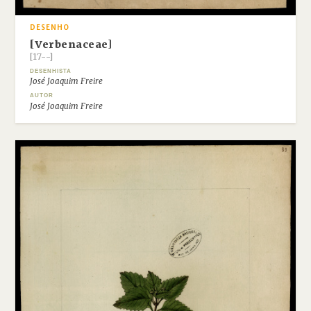
DESENHO
[Verbenaceae]
[17--]
DESENHISTA
José Joaquim Freire
AUTOR
José Joaquim Freire