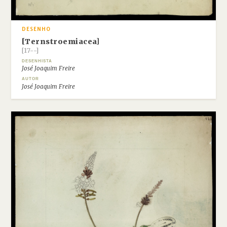
DESENHO
[Ternstroemiacea]
[17--]
DESENHISTA
José Joaquim Freire
AUTOR
José Joaquim Freire