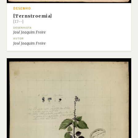
DESENHO
[Ternstroemia]
[17--]
DESENHISTA
José Joaquim Freire
AUTOR
José Joaquim Freire