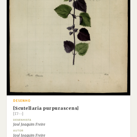
DESENHO
[Scutellaria purpurascens]
[17--]
DESENHISTA
José Joaquim Freire
AUTOR
José Joaquim Freire