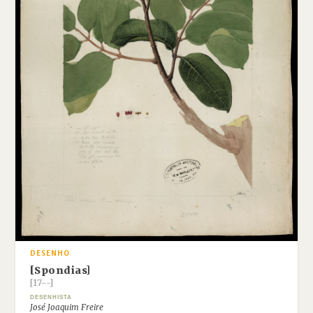
DESENHO
[Spondias]
[17--]
DESENHISTA
José Joaquim Freire