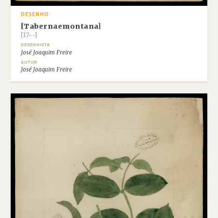
DESENHO
[Tabernaemontana]
[17--]
DESENHISTA
José Joaquim Freire
AUTOR
José Joaquim Freire