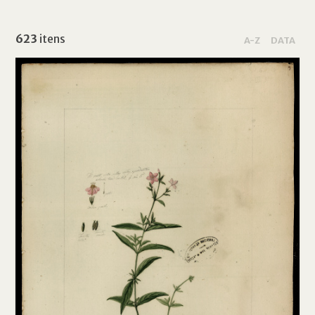
623
itens
A-Z
DATA