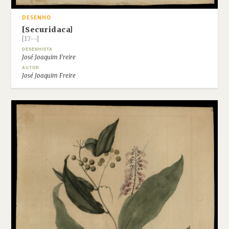
DESENHO
[Securidaca]
[17--]
DESENHISTA
José Joaquim Freire
AUTOR
José Joaquim Freire