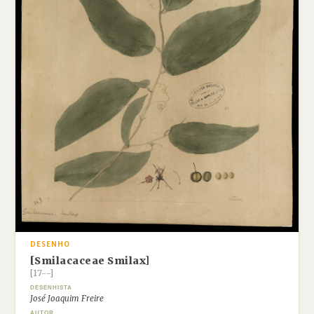
DESENHO
[Smilacaceae Smilax]
[17--]
DESENHISTA
José Joaquim Freire
AUTOR