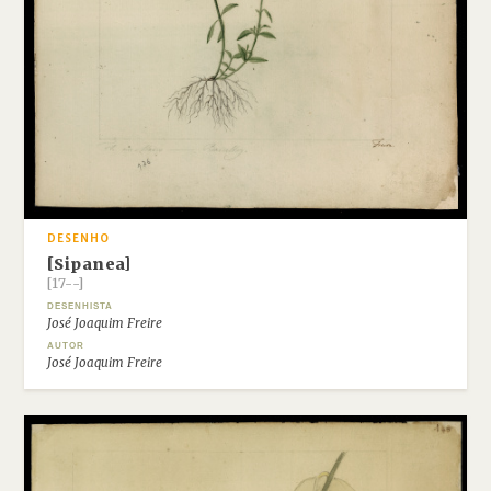
DESENHO
[Sipanea]
[17--]
DESENHISTA
José Joaquim Freire
AUTOR
José Joaquim Freire