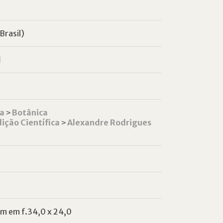
Brasil)
l
ca
˃
Botânica
ição Científica
˃
Alexandre Rodrigues
m em f.34,0 x 24,0