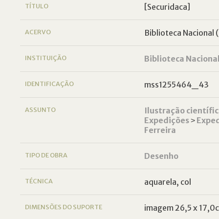
TÍTULO
[Securidaca]
ACERVO
Biblioteca Nacional (
INSTITUIÇÃO
Biblioteca Naciona
IDENTIFICAÇÃO
mss1255464_43
ASSUNTO
Ilustração científi
Expedições
˃
Exped
Ferreira
TIPO DE OBRA
Desenho
TÉCNICA
aquarela, col
DIMENSÕES DO SUPORTE
imagem 26,5 x 17,0c