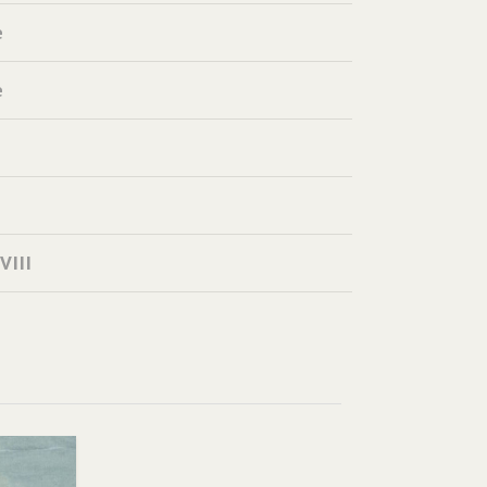
e
e
VIII