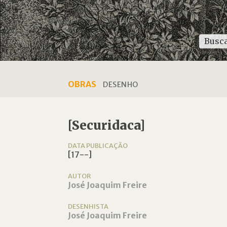
OBRAS
DESENHO
[Securidaca]
DATA PUBLICAÇÃO
[17--]
AUTOR
José Joaquim Freire
DESENHISTA
José Joaquim Freire