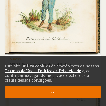
GRAVURA
Nº 23 Preto vendendo gallinhas
Este site utiliza cookies de acordo com os nossos
1840
Termos de Uso e Política de Privacidade
e, ao
ATRIBUÍDO
continuar navegando nele, você declara estar
Joaquim Lopes de Barros Cabral Teive
ciente dessas condições.
ok