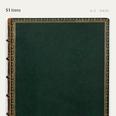
51
itens
A-Z
DATA