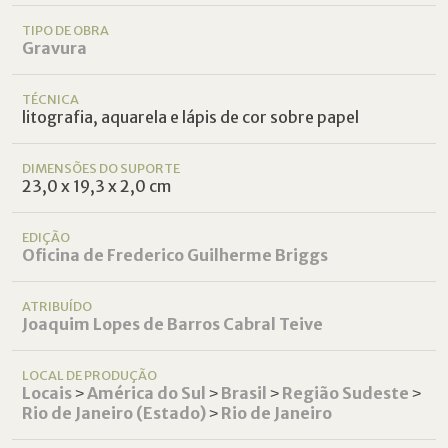
TIPO DE OBRA
Gravura
TÉCNICA
litografia, aquarela e lápis de cor sobre papel
DIMENSÕES DO SUPORTE
23,0 x 19,3 x 2,0 cm
EDIÇÃO
Oficina de Frederico Guilherme Briggs
ATRIBUÍDO
Joaquim Lopes de Barros Cabral Teive
LOCAL DE PRODUÇÃO
Locais
˃
América do Sul
˃
Brasil
˃
Região Sudeste
˃
Rio de Janeiro (Estado)
˃
Rio de Janeiro