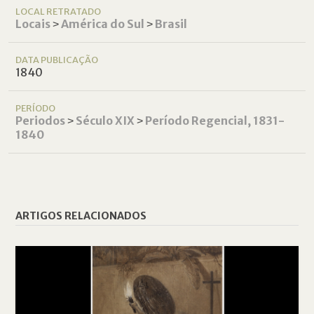
LOCAL RETRATADO
Locais
˃
América do Sul
˃
Brasil
DATA PUBLICAÇÃO
1840
PERÍODO
Periodos
˃
Século XIX
˃
Período Regencial, 1831-
1840
ARTIGOS RELACIONADOS