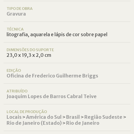
TIPO DE OBRA
Gravura
TÉCNICA
litografia, aquarela e lápis de cor sobre papel
DIMENSÕES DO SUPORTE
23,0 x 19,3 x 2,0 cm
EDIÇÃO
Oficina de Frederico Guilherme Briggs
ATRIBUÍDO
Joaquim Lopes de Barros Cabral Teive
LOCAL DE PRODUÇÃO
Locais
˃
América do Sul
˃
Brasil
˃
Região Sudeste
˃
Rio de Janeiro (Estado)
˃
Rio de Janeiro