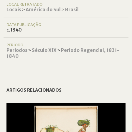
LOCAL RETRATADO
Locais
˃
América do Sul
˃
Brasil
DATA PUBLICAÇÃO
c.1840
PERÍODO
Periodos
˃
Século XIX
˃
Período Regencial, 1831-
1840
ARTIGOS RELACIONADOS