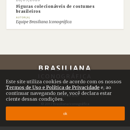
Figuras colecionáveis de costumes
brasileiros
AUTOR(A)
Equipe Brasiliana Iconográfica
BRASILIANA
ICONOGRÁFICA
Este site utiliza cookies de acordo com os nossos
Termos de Uso e Política de Privacidade
e, ao
SOBRE O PROJETO
|
CRÉDITOS
|
CONTATO
continuar navegando nele, você declara estar
Termos de uso
ciente dessas condições.
© 2017 Brasiliana Iconográfica
Desenvolvido com
Shiro
por
Plano B
ok