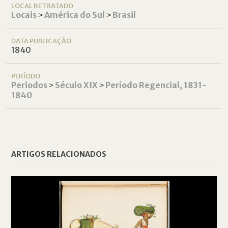
LOCAL RETRATADO
Locais
˃
América do Sul
˃
Brasil
DATA PUBLICAÇÃO
1840
PERÍODO
Periodos
˃
Século XIX
˃
Período Regencial, 1831-
1840
ARTIGOS RELACIONADOS