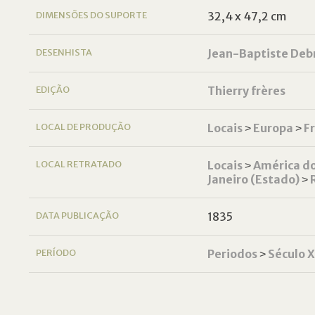
DIMENSÕES DO SUPORTE
32,4 x 47,2 cm
DESENHISTA
Jean-Baptiste Deb
EDIÇÃO
Thierry frères
LOCAL DE PRODUÇÃO
Locais
˃
Europa
˃
F
LOCAL RETRATADO
Locais
˃
América do
Janeiro (Estado)
˃
DATA PUBLICAÇÃO
1835
PERÍODO
Periodos
˃
Século 