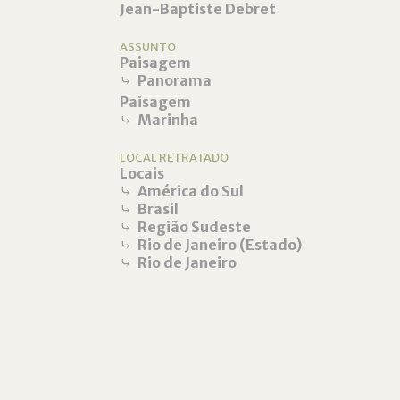
Jean-Baptiste Debret
ASSUNTO
Paisagem
⤷
Panorama
Paisagem
⤷
Marinha
LOCAL RETRATADO
Locais
⤷
América do Sul
⤷
Brasil
⤷
Região Sudeste
⤷
Rio de Janeiro (Estado)
⤷
Rio de Janeiro