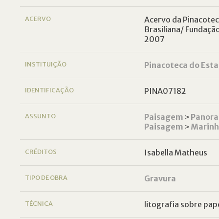
ACERVO
Acervo da Pinacoteca
Brasiliana/ Fundaçã
2007
INSTITUIÇÃO
Pinacoteca do Esta
IDENTIFICAÇÃO
PINA07182
ASSUNTO
Paisagem
˃
Panor
Paisagem
˃
Marin
CRÉDITOS
Isabella Matheus
TIPO DE OBRA
Gravura
TÉCNICA
litografia sobre pap