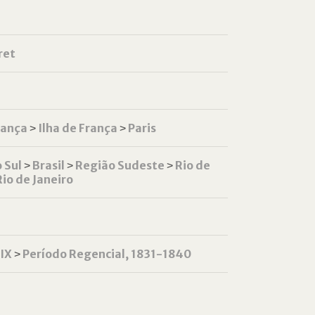
ret
rança
˃
Ilha de França
˃
Paris
 Sul
˃
Brasil
˃
Região Sudeste
˃
Rio de
Rio de Janeiro
XIX
˃
Período Regencial, 1831-1840