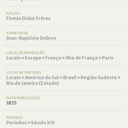
EDIÇÃO
Firmin Didot Frères
A PARTIR DE
Jean-Baptiste Debret
LOCAL DE PRODUÇÃO
Locais
˃
Europa
˃
França
˃
Ilha de França
˃
Paris
LOCAL RETRATADO
Locais
˃
América do Sul
˃
Brasil
˃
Região Sudeste
˃
Rio de Janeiro (Estado)
DATA PUBLICAÇÃO
1835
PERÍODO
Periodos
˃
Século XIX