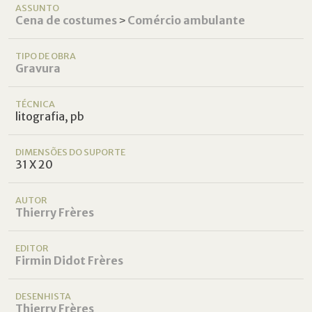
ASSUNTO
Cena de costumes
˃
Comércio ambulante
TIPO DE OBRA
Gravura
TÉCNICA
litografia, pb
DIMENSÕES DO SUPORTE
31 X 20
AUTOR
Thierry Frères
EDITOR
Firmin Didot Frères
DESENHISTA
Thierry Frères