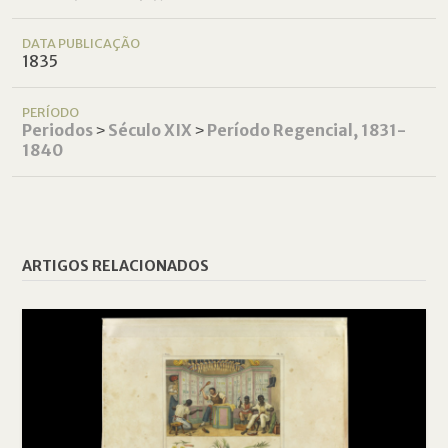
DATA PUBLICAÇÃO
1835
PERÍODO
Periodos
˃
Século XIX
˃
Período Regencial, 1831-
1840
ARTIGOS RELACIONADOS