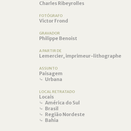
Charles Ribeyrolles
FOTÓGRAFO
Victor Frond
GRAVADOR
Philippe Benoist
A PARTIR DE
Lemercier, imprimeur-lithographe
ASSUNTO
Paisagem
⤷
Urbana
LOCAL RETRATADO
Locais
⤷
América do Sul
⤷
Brasil
⤷
Região Nordeste
⤷
Bahia