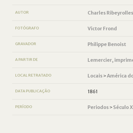
AUTOR
Charles Ribeyrolle
FOTÓGRAFO
Victor Frond
GRAVADOR
Philippe Benoist
A PARTIR DE
Lemercier, imprim
LOCAL RETRATADO
Locais
˃
América do
DATA PUBLICAÇÃO
1861
PERÍODO
Periodos
˃
Século 