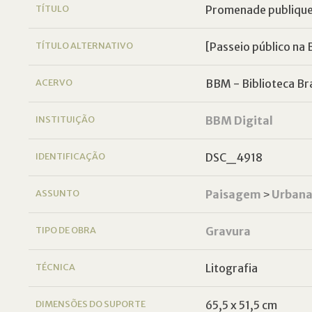
TÍTULO
Promenade publique
TÍTULO ALTERNATIVO
[Passeio público na 
ACERVO
BBM - Biblioteca Bra
INSTITUIÇÃO
BBM Digital
IDENTIFICAÇÃO
DSC_4918
ASSUNTO
Paisagem
˃
Urban
TIPO DE OBRA
Gravura
TÉCNICA
Litografia
DIMENSÕES DO SUPORTE
65,5 x 51,5 cm