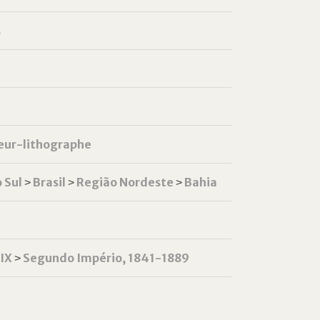
s
eur-lithographe
 Sul
˃
Brasil
˃
Região Nordeste
˃
Bahia
XIX
˃
Segundo Império, 1841-1889