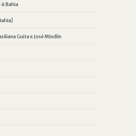
 à Bahia
Bahia]
siliana Guita e José Mindlin
a