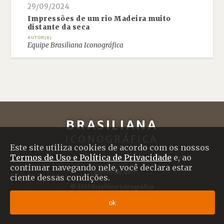
29/09/2024
Impressões de um rio Madeira muito
distante da seca
AUTOR(A)
Equipe Brasiliana Iconográfica
BRASILIANA
ICONOGRÁFICA
Este site utiliza cookies de acordo com os nossos
Termos de Uso e Política de Privacidade
e, ao
SOBRE O PROJETO
|
CRÉDITOS
|
CONTATO
continuar navegando nele, você declara estar
Termos de uso
ciente dessas condições.
© 2017 Brasiliana Iconográfica
Desenvolvido com
Shiro
por
Plano B
ok