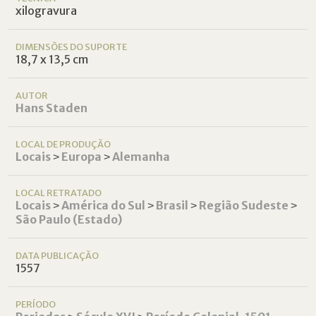
xilogravura
DIMENSÕES DO SUPORTE
18,7 x 13,5 cm
AUTOR
Hans Staden
LOCAL DE PRODUÇÃO
Locais
˃
Europa
˃
Alemanha
LOCAL RETRATADO
Locais
˃
América do Sul
˃
Brasil
˃
Região Sudeste
˃
São Paulo (Estado)
DATA PUBLICAÇÃO
1557
PERÍODO