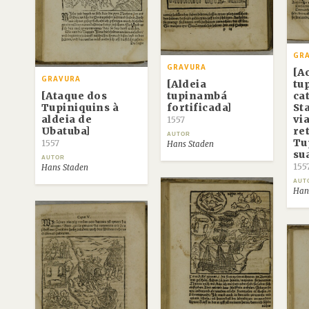
GR
GRAVURA
[A
GRAVURA
[Aldeia
tu
[Ataque dos
tupinambá
ca
Tupiniquins à
fortificada]
St
aldeia de
vi
1557
Ubatuba]
re
AUTOR
Tu
1557
Hans Staden
su
AUTOR
155
Hans Staden
AUT
Han