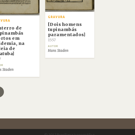
GRAVURA
AVURA
[Dois homens
nterro de
tupinambás
pinambás
paramentados]
rtos em
1557
idemia, na
AUTOR
deia de
Hans Staden
atuba]
7
OR
s Staden
© 2017 Brasiliana Iconográfica