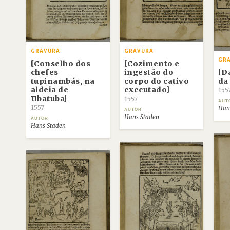
GRAVURA
GRAVURA
GR
[Conselho dos
[Cozimento e
chefes
ingestão do
[D
tupinambás, na
corpo do cativo
da
aldeia de
executado]
155
Ubatuba]
1557
AUT
1557
Han
AUTOR
Hans Staden
AUTOR
Hans Staden