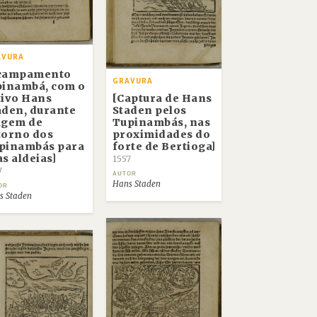
AVURA
campamento
GRAVURA
pinambá, com o
tivo Hans
[Captura de Hans
aden, durante
Staden pelos
agem de
Tupinambás, nas
torno dos
proximidades do
pinambás para
forte de Bertioga]
as aldeias]
1557
7
AUTOR
Hans Staden
OR
s Staden