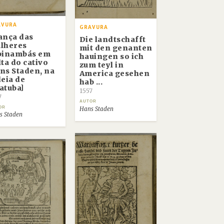
AVURA
GRAVURA
ança das
Die landtschafft
lheres
mit den genanten
pinambás em
hauingen so ich
lta do cativo
zum teyl in
ns Staden, na
America gesehen
deia de
hab ...
atuba]
1557
7
AUTOR
OR
Hans Staden
s Staden