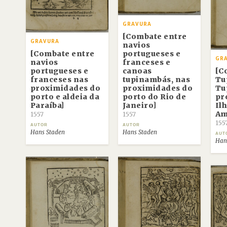
GRAVURA
[Combate entre
GRAVURA
navios
[Combate entre
portugueses e
GR
navios
franceses e
portugueses e
canoas
[C
franceses nas
tupinambás, nas
Tu
proximidades do
proximidades do
Tu
porto e aldeia da
porto do Rio de
pr
Paraíba]
Janeiro]
Il
Am
1557
1557
155
AUTOR
AUTOR
Hans Staden
Hans Staden
AUT
Han