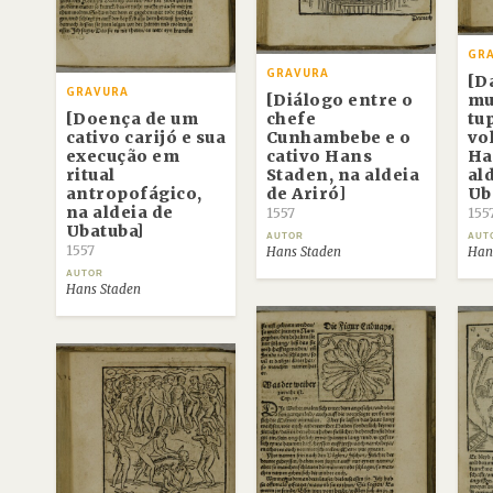
GR
GRAVURA
[D
GRAVURA
[Diálogo entre o
mu
[Doença de um
chefe
tu
cativo carijó e sua
Cunhambebe e o
vo
execução em
cativo Hans
Ha
ritual
Staden, na aldeia
al
antropofágico,
de Ariró]
Ub
na aldeia de
1557
155
Ubatuba]
AUTOR
AUT
1557
Hans Staden
Han
AUTOR
Hans Staden