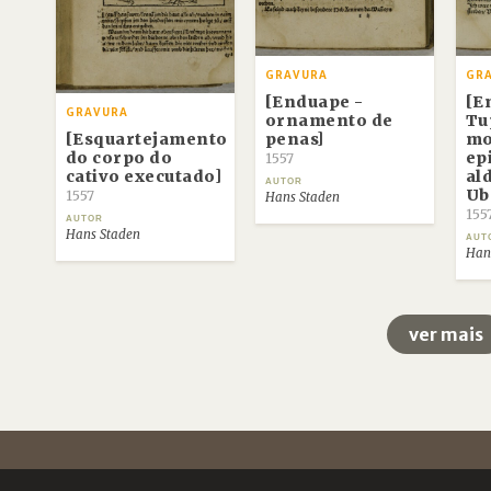
GRAVURA
GR
[Enduape -
[E
GRAVURA
ornamento de
Tu
[Esquartejamento
penas]
mo
do corpo do
ep
1557
cativo executado]
al
AUTOR
Ub
1557
Hans Staden
155
AUTOR
Hans Staden
AUT
Han
ver mais