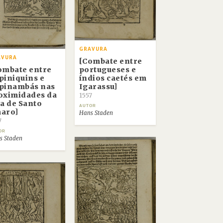
GRAVURA
AVURA
[Combate entre
ombate entre
portugueses e
piniquins e
índios caetés em
pinambás nas
Igarassu]
oximidades da
1557
ha de Santo
AUTOR
aro]
Hans Staden
7
OR
s Staden