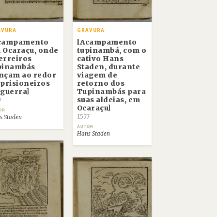
AVURA
GRAVURA
campamento
[Acampamento
 Ocaraçu, onde
tupinambá, com o
erreiros
cativo Hans
pinambás
Staden, durante
nçam ao redor
viagem de
 prisioneiros
retorno dos
 guerra]
Tupinambás para
suas aldeias, em
7
Ocaraçu]
OR
1557
s Staden
AUTOR
Hans Staden