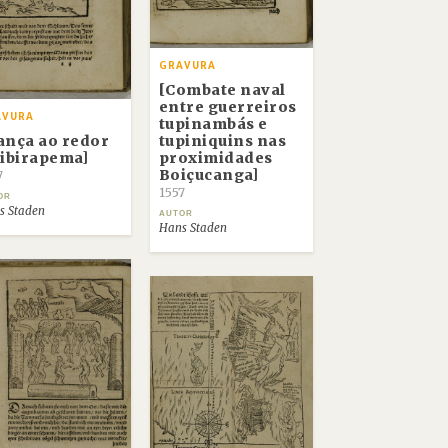
GRAVURA
[Combate naval
entre guerreiros
AVURA
tupinambás e
ança ao redor
tupiniquins nas
 ibirapema]
proximidades
Boiçucanga]
7
1557
OR
s Staden
AUTOR
Hans Staden