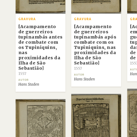
GRAVURA
GRAVURA
GR
[Acampamento
[Acampamento
[A
de guerreiros
de guerreiros
em
tupinambás antes
tupinambás após
gu
de combate com
combate com os
tu
os Tupiniquins,
Tupiniquins, nas
da
nas
proximidades da
de
proximidades da
Ilha de São
de
Ilha de São
Sebastião]
155
Sebastião]
1557
AUT
1557
Han
AUTOR
Hans Staden
AUTOR
Hans Staden