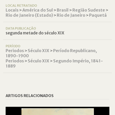
LOCAL RETRATADO
Locais
˃
América do Sul
˃
Brasil
˃
Região Sudeste
˃
Rio de Janeiro (Estado)
˃
Rio de Janeiro
˃
Paquetá
DATA PUBLICAÇÃO
segunda metade do século XIX
PERÍODO
Periodos
˃
Século XIX
˃
Período Republicano,
1890-1900
Periodos
˃
Século XIX
˃
Segundo Império, 1841-
1889
ARTIGOS RELACIONADOS