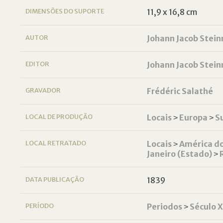
DIMENSÕES DO SUPORTE
11,9 x 16,8 cm
AUTOR
Johann Jacob Stei
EDITOR
Johann Jacob Stei
GRAVADOR
Frédéric Salathé
LOCAL DE PRODUÇÃO
Locais
˃
Europa
˃
S
LOCAL RETRATADO
Locais
˃
América do
Janeiro (Estado)
˃
DATA PUBLICAÇÃO
1839
PERÍODO
Periodos
˃
Século 