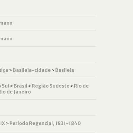
nmann
nmann
uíça
˃
Basileia-cidade
˃
Basileia
 Sul
˃
Brasil
˃
Região Sudeste
˃
Rio de
Rio de Janeiro
XIX
˃
Período Regencial, 1831-1840