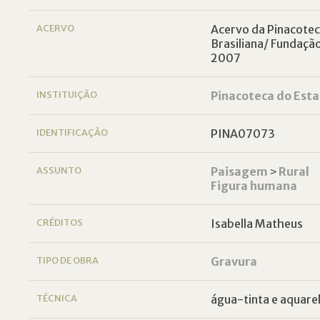
ACERVO
Acervo da Pinacoteca
Brasiliana/ Fundaçã
2007
INSTITUIÇÃO
Pinacoteca do Esta
IDENTIFICAÇÃO
PINA07073
ASSUNTO
Paisagem
˃
Rural
Figura humana
CRÉDITOS
Isabella Matheus
TIPO DE OBRA
Gravura
TÉCNICA
água-tinta e aquare