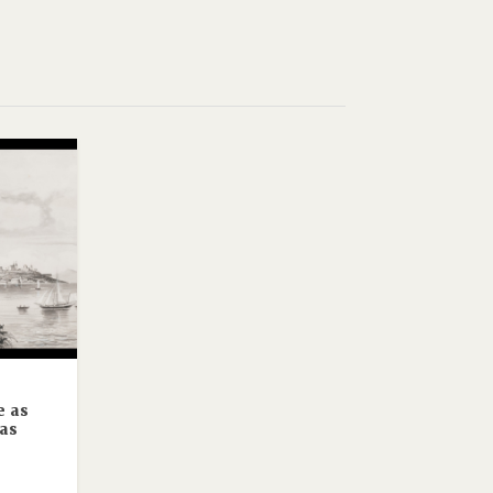
e as
as