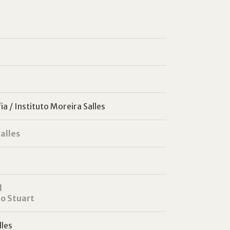
a / Instituto Moreira Salles
alles
l
o Stuart
lles