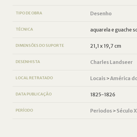
TIPO DE OBRA
Desenho
TÉCNICA
aquarela e guache s
DIMENSÕES DO SUPORTE
21,1 x 19,7 cm
DESENHISTA
Charles Landseer
LOCAL RETRATADO
Locais
˃
América do
DATA PUBLICAÇÃO
1825-1826
PERÍODO
Periodos
˃
Século 