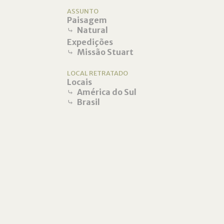
ASSUNTO
Paisagem
⤷
Natural
Expedições
⤷
Missão Stuart
LOCAL RETRATADO
Locais
⤷
América do Sul
⤷
Brasil