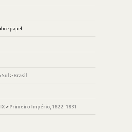
obre papel
 Sul
˃
Brasil
XIX
˃
Primeiro Império, 1822-1831