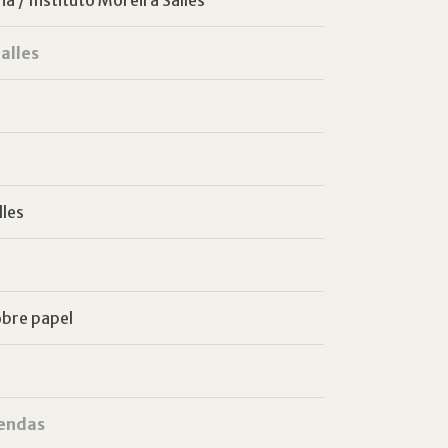
alles
lles
obre papel
endas