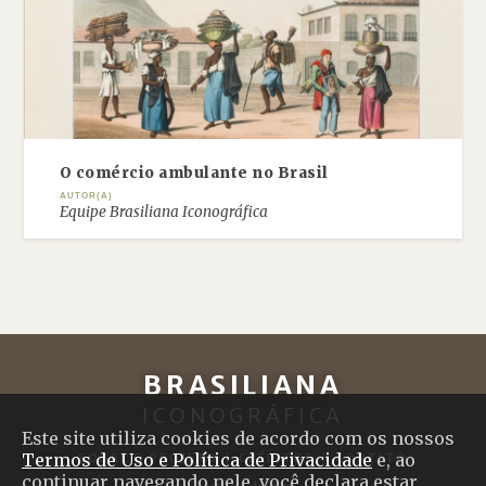
O comércio ambulante no Brasil
AUTOR(A)
Equipe Brasiliana Iconográfica
BRASILIANA
ICONOGRÁFICA
Este site utiliza cookies de acordo com os nossos
Termos de Uso e Política de Privacidade
e, ao
SOBRE O PROJETO
|
CRÉDITOS
|
CONTATO
continuar navegando nele, você declara estar