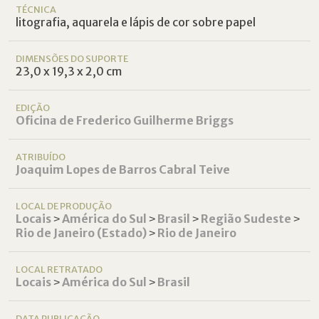
TÉCNICA
litografia, aquarela e lápis de cor sobre papel
DIMENSÕES DO SUPORTE
23,0 x 19,3 x 2,0 cm
EDIÇÃO
Oficina de Frederico Guilherme Briggs
ATRIBUÍDO
Joaquim Lopes de Barros Cabral Teive
LOCAL DE PRODUÇÃO
Locais
˃
América do Sul
˃
Brasil
˃
Região Sudeste
˃
Rio de Janeiro (Estado)
˃
Rio de Janeiro
LOCAL RETRATADO
Locais
˃
América do Sul
˃
Brasil
DATA PUBLICAÇÃO