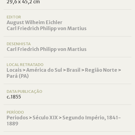
29,6 x 45,2 cm
EDITOR
August Wilheim Eichler
Carl Friedrich Philipp von Martius
DESENHISTA
Carl Friedrich Philipp von Martius
LOCAL RETRATADO
Locais
˃
América do Sul
˃
Brasil
˃
Região Norte
˃
Pará (PA)
DATA PUBLICAÇÃO
c.1855
PERÍODO
Periodos
˃
Século XIX
˃
Segundo Império, 1841-
1889