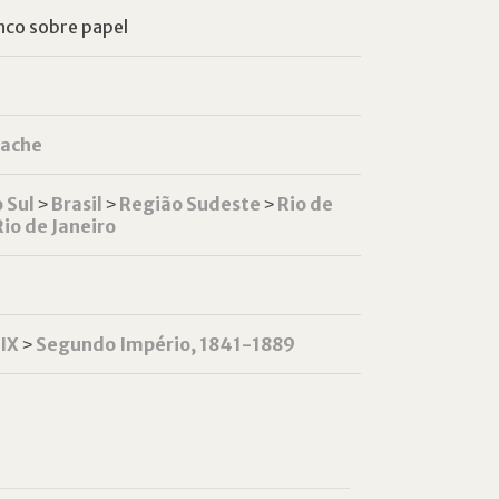
nco sobre papel
mache
 Sul
˃
Brasil
˃
Região Sudeste
˃
Rio de
Rio de Janeiro
XIX
˃
Segundo Império, 1841-1889