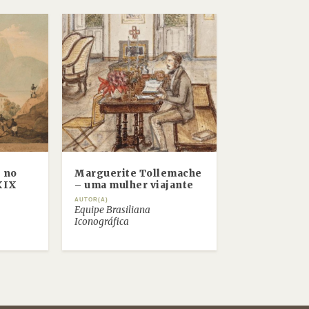
e no
Marguerite Tollemache
 XIX
– uma mulher viajante
AUTOR(A)
Equipe Brasiliana
Iconográfica