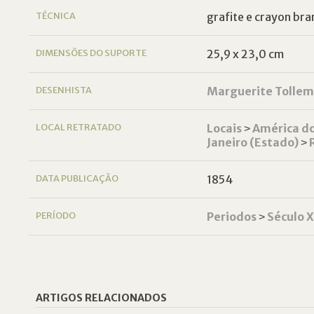
TÉCNICA
grafite e crayon bra
DIMENSÕES DO SUPORTE
25,9 x 23,0 cm
DESENHISTA
Marguerite Tolle
LOCAL RETRATADO
Locais
˃
América do
Janeiro (Estado)
˃
DATA PUBLICAÇÃO
1854
PERÍODO
Periodos
˃
Século 
ARTIGOS RELACIONADOS