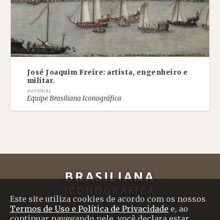
José Joaquim Freire: artista, engenheiro e
militar.
AUTOR(A)
Equipe Brasiliana Iconográfica
BRASILIANA
ICONOGRÁFICA
Este site utiliza cookies de acordo com os nossos
Termos de Uso e Política de Privacidade
e, ao
SOBRE O PROJETO
|
CRÉDITOS
|
CONTATO
continuar navegando nele, você declara estar